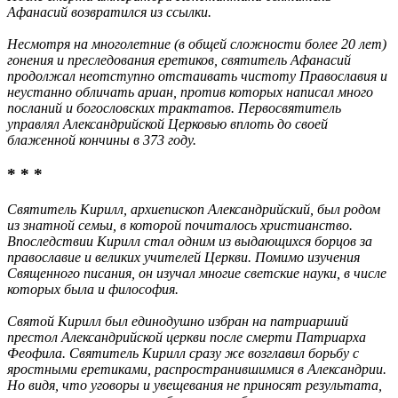
Афанасий возвратился из ссылки.
Несмотря на многолетние (в общей сложности более 20 лет)
гонения и преследования еретиков, святитель Афанасий
продолжал неотступно отстаивать чистоту Православия и
неустанно обличать ариан, против которых написал много
посланий и богословских трактатов. Первосвятитель
управлял Александрийской Церковью вплоть до своей
блаженной кончины в 373 году.
* * *
Святитель Кирилл, архиепископ Александрийский, был родом
из знатной семьи, в которой почиталось христианство.
Впоследствии Кирилл стал одним из выдающихся борцов за
православие и великих учителей Церкви. Помимо изучения
Священного писания, он изучал многие светские науки, в числе
которых была и философия.
Святой Кирилл был единодушно избран на патриарший
престол Александрийской церкви после смерти Патриарха
Феофила. Святитель Кирилл сразу же возглавил борьбу с
яростными еретиками, распространившимися в Александрии.
Но видя, что уговоры и увещевания не приносят результата,