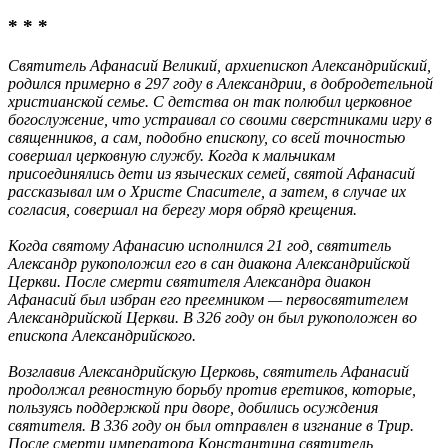
* * *
Святитель Афанасий Великий, архиепископ Александрийский,
родился примерно в 297 году в Александрии, в добродетельной
христианской семье. С детства он так полюбил церковное
богослужение, что устраивал со своими сверстниками игру в
священников, а сам, подобно епископу, со всей точностью
совершал церковную службу. Когда к мальчикам
присоединялись дети из языческих семей, святой Афанасий
рассказывал им о Христе Спасителе, а затем, в случае их
согласия, совершал на берегу моря обряд крещения.
Когда святому Афанасию исполнился 21 год, святитель
Александр рукоположил его в сан диакона Александрийской
Церкви. После смерти святителя Александра диакон
Афанасий был избран его преемником — первосвятителем
Александрийской Церкви. В 326 году он был рукоположен во
епископа Александрийского.
Возглавив Александрийскую Церковь, святитель Афанасий
продолжал ревностную борьбу против еретиков, которые,
пользуясь поддержкой при дворе, добились осуждения
святителя. В 336 году он был отправлен в изгнание в Трир.
После смерти императора Константина святитель