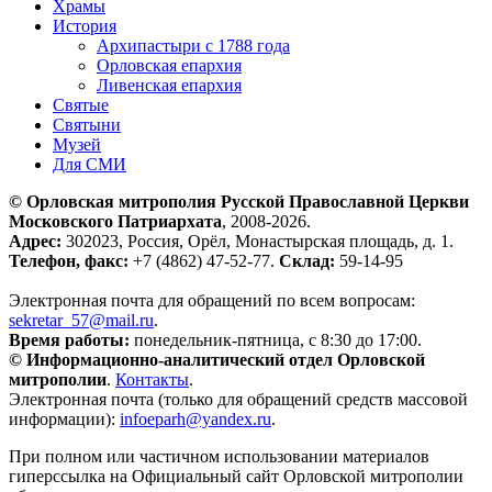
Храмы
История
Архипастыри с 1788 года
Орловская епархия
Ливенская епархия
Святые
Святыни
Музей
Для СМИ
© Орловская митрополия Русской Православной Церкви
Московского Патриархата
, 2008-2026.
Адрес:
302023, Россия, Орёл, Монастырская площадь, д. 1.
Телефон, факс:
+7 (4862) 47-52-77.
Склад:
59-14-95
Электронная почта для обращений по всем вопросам:
sekretar_57@mail.ru
.
Время работы:
понедельник-пятница, с 8:30 до 17:00.
© Информационно-аналитический отдел Орловской
митрополии
.
Контакты
.
Электронная почта (только для обращений средств массовой
информации):
infoeparh@yandex.ru
.
При полном или частичном использовании материалов
гиперссылка на Официальный сайт Орловской митрополии