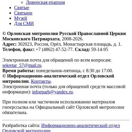
Ливенская епархия
Святые
Святыни
Музей
Для СМИ
© Орловская митрополия Русской Православной Церкви
Московского Патриархата
, 2008-2026.
Адрес:
302023, Россия, Орёл, Монастырская площадь, д. 1.
Телефон, факс:
+7 (4862) 47-52-77.
Склад:
59-14-95
Электронная почта для обращений по всем вопросам:
sekretar_57@mail.ru
.
Время работы:
понедельник-пятница, с 8:30 до 17:00.
© Информационно-аналитический отдел Орловской
митрополии
.
Контакты
.
Электронная почта (только для обращений средств массовой
информации):
infoeparh@yandex.ru
.
При полном или частичном использовании материалов
гиперссылка на Официальный сайт Орловской митрополии
обязательна.
Разбработка сайта:
Информационно-аналитический отдел
Орловской митрополии