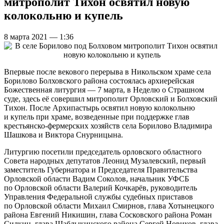
митрополит Тихон освятил новую
колокольню и купель
8 марта 2021 — 1:36
Впервые после векового перерыва в Никольском храме села
Борилово Болховского района состоялась архиерейская
Божественная литургия — 7 марта, в Неделю о Страшном
суде, здесь её совершил митрополит Орловский и Болховский
Тихон. После Архипастырь освятил новую колокольню
и купель при храме, возведенные при поддержке глав
крестьянско-фермерских хозяйств села Борилово Владимира
Шашкова и Виктора Снурницына.
Литургию посетили председатель орловского областного
Совета народных депутатов Леонид Музалевский, первый
заместитель Губернатора и Председателя Правительства
Орловской области Вадим Соколов, начальник УФСБ
по Орловской области Валерий Кочкарёв, руководитель
Управления Федеральной службы судебных приставов
по Орловской области Михаил Смирнов, глава Хотынецкого
района Евгений Никишин, глава Сосковского района Роман
Силкин, глава Шаблыкинского района Сергей Новиков, глава