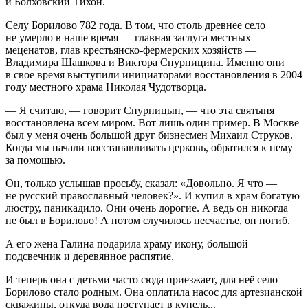
и Болховский Тихон.
Селу Борилово 782 года. В том, что столь древнее село
не умерло в наше время — главная заслуга местных
меценатов, глав крестьянско-фермерских хозяйств —
Владимира Шашкова и Виктора Снурницина. Именно они
в свое время выступили инициаторами восстановления в 2004
году местного храма Николая Чудотворца.
— Я считаю, — говорит Снурницын, — что эта святыня
восстановлена всем миром. Вот лишь один пример. В Москве
был у меня очень большой друг бизнесмен Михаил Струков.
Когда мы начали восстанавливать церковь, обратился к нему
за помощью.
Он, только услышав просьбу, сказал: «Довольно. Я что —
не русский православный человек?». И купил в храм богатую
люстру, паникадило. Они очень дорогие. А ведь он никогда
не был в Борилово! А потом случилось несчастье, он погиб.
А его жена Галина подарила храму икону, большой
подсвечник и деревянное распятие.
И теперь она с детьми часто сюда приезжает, для неё село
Борилово стало родным. Она оплатила насос для артезианской
скважины, откуда вода поступает в купель...