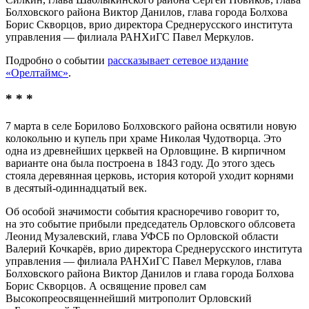
Болховского района Виктор Данилов, глава города Болхова
Борис Скворцов, врио директора Среднерусского института
управления — филиала РАНХиГС Павел Меркулов.
Подробно о событии
рассказывает сетевое издание
«Орелтаймс»
.
* * *
7 марта в селе Борилово Болховского района освятили новую
колокольню и купель при храме Николая Чудотворца. Это
одна из древнейших церквей на Орловщине. В кирпичном
варианте она была построена в 1843 году. До этого здесь
стояла деревянная церковь, история которой уходит корнями
в десятый-одиннадцатый век.
Об особой значимости события красноречиво говорит то,
на это событие прибыли председатель Орловского облсовета
Леонид Музалевский, глава УФСБ по Орловской области
Валерий Кочкарёв, врио директора Среднерусского института
управления — филиала РАНХиГС Павел Меркулов, глава
Болховского района Виктор Данилов и глава города Болхова
Борис Скворцов. А освящение провел сам
Высокопреосвященнейший митрополит Орловский