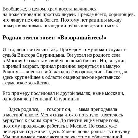
Вообще же, в целом, храм восстанавливался
на пожертвования простых людей. Прежде всего, бориловцев,
что живут не очень богато. Поэтому нет разницы между
пожертвованиями: последний рубль или десять тысяч.
Родная земля зовет: «Возвращайтесь!»
И это, действительно так,. Примером тому может служить
судьба Виктора Снурницына. Он уехал из родного села
в Москву. Создал там свой успешный бизнес. Но, вступив
в зрелый возраст, принял решение: вернуться на малую
Родину — внести свой вклад в её возрождение. Так создал
здесь крупнейшее в области овцеводческое крестьянско-
фермерское хозяйство.
Его примеру последовал и другой земляк, ныне москвич,
однофамилец Геннадий Снурницын.
— Здесь родился, — говорит он, — мама преподавала
в местной школе. Меня сюда что-то потянуло, захотелось
вернуться к своим корням. До пенсии еще четыре года,
поэтому продолжаю работать в Москве. Но семья уже
четвёртый год живет здесь. У меня дочка родила тут внучку.
Мы принимаем самое активное участие в общественной