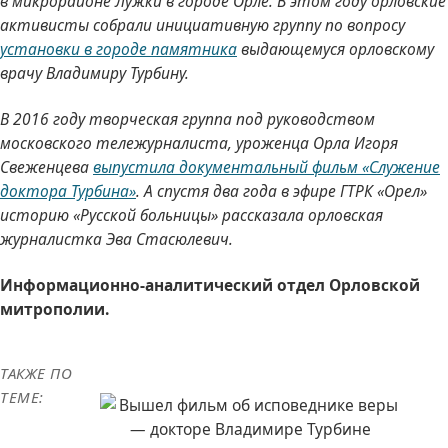
в микрорайоне Лужки в городе Орле. В этом году орловские
активисты собрали инициативную группу по вопросу
установки в городе памятника
выдающемуся орловскому
врачу Владимиру Турбину.
В 2016 году творческая группа под руководством
московского тележурналиста, уроженца Орла Игоря
Свеженцева
выпустила документальный фильм «Служение
доктора Турбина»
. А спустя два года в эфире ГТРК «Орел»
историю «Русской больницы» рассказала орловская
журналистка Эва Стасюлевич.
Информационно-аналитический отдел Орловской
митрополии.
ТАКЖЕ ПО
ТЕМЕ: