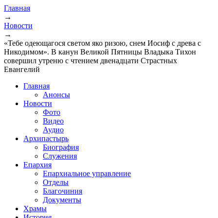
Главная
→
Новости
→
«Тебе одеющагося светом яко ризою, снем Иосиф с древа с
Никодимом». В канун Великой Пятницы Владыка Тихон
совершил утреню с чтением двенадцати Страстных
Евангелий
Главная
Анонсы
Новости
Фото
Видео
Аудио
Архипастырь
Биография
Служения
Епархия
Епархиальное управление
Отделы
Благочиния
Документы
Храмы
История