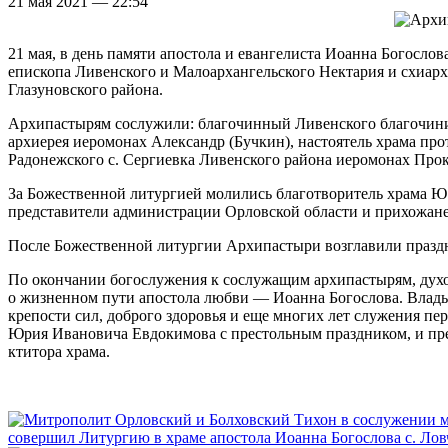
21 мая 2021 — 22:54
21 мая, в день памяти апостола и евангелиста Иоанна Богос
епископа Ливенского и Малоархангельского Нектария и схиар
Глазуновского района.
Архипастырям сослужили: благочинный Ливенского благочиния
архиерея иеромонах Александр (Бучкин), настоятель храма пр
Радонежского с. Сергиевка Ливенского района иеромонах Про
За Божественной литургией молились благотворитель храма Ю.
представители администрации Орловской области и прихожане
После Божественной литургии Архипастыри возглавили празд
По окончании богослужения к сослужащим архипастырям, духо
о жизненном пути апостола любви — Иоанна Богослова. Влады
крепости сил, доброго здоровья и еще многих лет служения п
Юрия Ивановича Евдокимова с престольным праздником, и пре
ктитора храма.