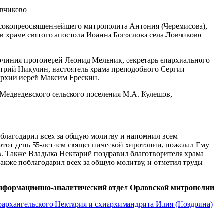
Высокопреосвященнейшего митрополита Антония (Черемисова),
 храме святого апостола Иоанна Богослова села Ловчиково
чиния протоиерей Леонид Мельник, секретарь епархиального
итрий Никулин, настоятель храма преподобного Сергия
архии иерей Максим Ерескин.
 Медведевского сельского поселения М.А. Кулешов,
благодарил всех за общую молитву и напомнил всем
этот день 55-летием священнической хиротонии, пожелал Ему
в. Также Владыка Нектарий поздравил благотворителя храма
кже поблагодарил всех за общую молитву, и отметил труды
нформационно-аналитический отдел Орловской митрополии