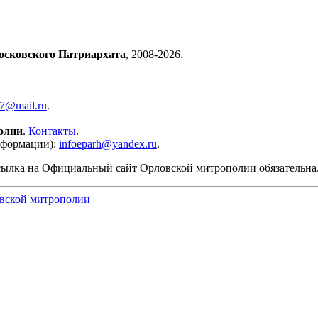
осковского Патриархата
, 2008-2026.
57@mail.ru
.
олии
.
Контакты
.
нформации):
infoeparh@yandex.ru
.
сылка на Официальный сайт Орловской митрополии обязательна
вской митрополии