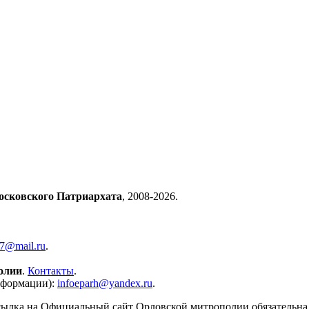
осковского Патриархата
, 2008-2026.
57@mail.ru
.
олии
.
Контакты
.
нформации):
infoeparh@yandex.ru
.
сылка на Официальный сайт Орловской митрополии обязательна