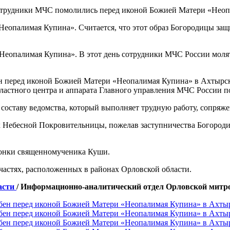
еопалимая Купина». Считается, что этот образ Богородицы защи
еопалимая Купина». В этот день сотрудники МЧС России молятс
 перед иконой Божией Матери «Неопалимая Купина» в Ахтырск
ластного центра и аппарата Главного управления МЧС России п
составу ведомства, который выполняет трудную работу, сопряже
х Небесной Покровительницы, пожелав заступничества Богороди
конки священномученика Куши.
частях, расположенных в районах Орловской области.
асти
/ Информационно-аналитический отдел Орловской митр