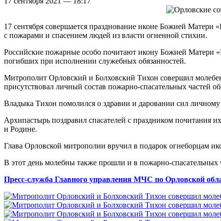
17 сентября 2021 — 18:17
17 сентября совершается празднование иконе Божией Матери «Н
с пожарами и спасением людей из власти огненной стихии.
Российские пожарные особо почитают икону Божией Матери «Н
погибших при исполнении служебных обязанностей.
Митрополит Орловский и Болховский Тихон совершил молебен
присутствовал личный состав пожарно-спасательных частей об
Владыка Тихон помолился о здравии и даровании сил личному 
Архипастырь поздравил спасателей с праздником почитания и
и Родине.
Глава Орловской митрополии вручил в подарок огнеборцам и
В этот день молебны также прошли и в пожарно-спасательных 
Пресс-служба Главного управления МЧС по Орловской обл