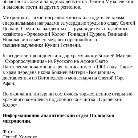
областного Совета народных депутатов Леонид Музалевский
и высокие гости из других регионов.
Митрополит Тихон наградил многих благодетелей храма
епархиальными наградами за усердные труды во славу Святой
Церкви. Среди награжденных — руководитель подсобного
хозяйства «Орловский Колос» Геннадий Цурков. Геннадий
Николаевич отмечен медалью преподобного
священномученика Кукши I степени.
Благодетели преподнесли в дар храму икону Божией Матери
«Скоропослушница» из Русского на Афоне Свято-
Пантелеимонова монастыря, написанную в 1901 году. Также
в храм передана икона Божией Матери «Всецарица»,
доставленная из Ватопедского монастыря на Святой Горе
Афон.
По окончании литургии состоялось торжественное открытие
храмового комплекса подсобного хозяйства «Орловский
Колос».
Информационно-аналитический отдел Орловской
митрополии.
Фото:
Сергей Хоменко