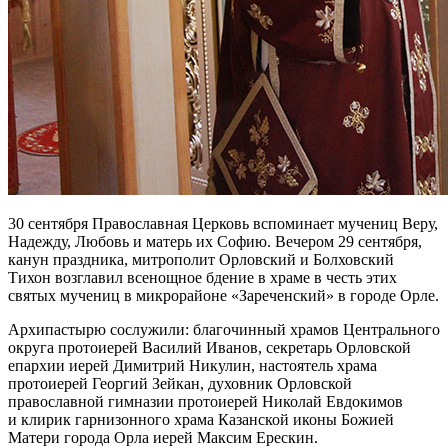
30 сентября Православная Церковь вспоминает мучениц Веру,
Надежду, Любовь и матерь их Софию. Вечером 29 сентября,
канун праздника, митрополит Орловский и Болховский
Тихон возглавил всенощное бдение в храме в честь этих
святых мучениц в микрорайоне «Зареченский» в городе Орле.
Архипастырю сослужили: благочинный храмов Центрального
округа протоиерей Василий Иванов, секретарь Орловской
епархии иерей Димитрий Никулин, настоятель храма
протоиерей Георгий Зейкан, духовник Орловской
православной гимназии протоиерей Николай Евдокимов
и клирик гарнизонного храма Казанской иконы Божией
Матери города Орла иерей Максим Ерескин.