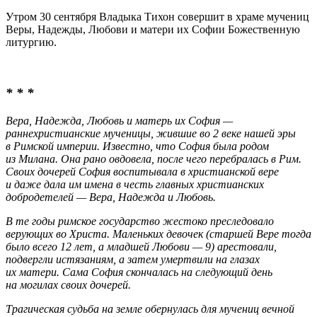
Утром 30 сентября Владыка Тихон совершит в храме мучениц
Веры, Надежды, Любови и матери их Софии Божественную
литургию.
* * *
Вера, Надежда, Любовь и матерь их София —
раннехристианские мученицы, жившие во 2 веке нашей эры
в Римской империи. Известно, что София была родом
из Милана. Она рано овдовела, после чего перебралась в Рим.
Своих дочерей София воспитывала в христианской вере
и даже дала им имена в честь главных христианских
добродетелей — Вера, Надежда и Любовь.
В те годы римское государство жестоко преследовало
верующих во Христа. Маленьких девочек (старшей Вере тогда
было всего 12 лет, а младшей Любови — 9) арестовали,
подвергли истязаниям, а затем умертвили на глазах
их матери. Сама София скончалась на следующий день
на могилах своих дочерей.
Трагическая судьба на земле обернулась для мучениц вечной