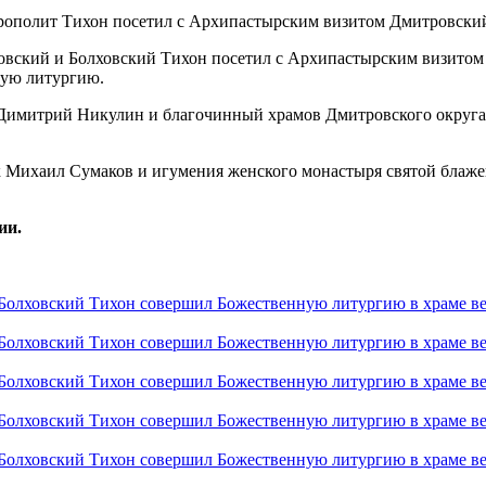
ловский и Болховский Тихон посетил с Архипастырским визито
ную литургию.
Димитрий Никулин и благочинный храмов Дмитровского округа,
к Михаил Сумаков и игумения женского монастыря святой блаж
ии.