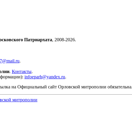
осковского Патриархата
, 2008-2026.
57@mail.ru
.
олии
.
Контакты
.
нформации):
infoeparh@yandex.ru
.
сылка на Официальный сайт Орловской митрополии обязательна
вской митрополии