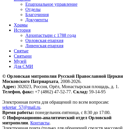
Епархиальное управление
Отделы
Благочиния
Документы
Храмы
История
Архипастыри с 1788 года
Орловская епархия
Ливенская епархия
Святые
Святыни
Музей
Для СМИ
© Орловская митрополия Русской Православной Церкви
Московского Патриархата
, 2008-2026.
Адрес:
302023, Россия, Орёл, Монастырская площадь, д. 1.
Телефон, факс:
+7 (4862) 47-52-77.
Склад:
59-14-95
Электронная почта для обращений по всем вопросам:
sekretar_57@mail.ru
.
Время работы:
понедельник-пятница, с 8:30 до 17:00.
© Информационно-аналитический отдел Орловской
митрополии
.
Контакты
.
Электронная почта (только для обращений средств массовой