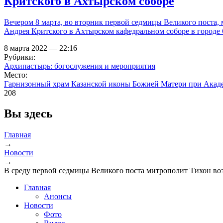
Критского в Ахтырском соборе
Вечером 8 марта, во вторник первой седмицы Великого поста,
Андрея Критского в Ахтырском кафедральном соборе в городе 
8 марта 2022 — 22:16
Рубрики:
Архипастырь: богослужения и мероприятия
Место:
Гарнизонный храм Казанской иконы Божией Матери при Акад
208
Вы здесь
Главная
→
Новости
→
В среду первой седмицы Великого поста митрополит Тихон воз
Главная
Анонсы
Новости
Фото