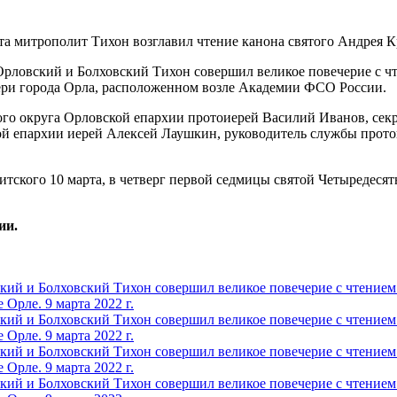
 Орловский и Болховский Тихон совершил великое повечерие с 
ери города Орла, расположенном возле Академии ФСО России.
го округа Орловской епархии протоиерей Василий Иванов, сек
ой епархии иерей Алексей Лаушкин, руководитель службы прот
тского 10 марта, в четверг первой седмицы святой Четыредеся
ии.