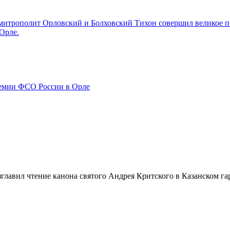
 митрополит Орловский и Болховский Тихон совершил великое п
Орле.
емии ФСО России в Орле
главил чтение канона святого Андрея Критского в Казанском г