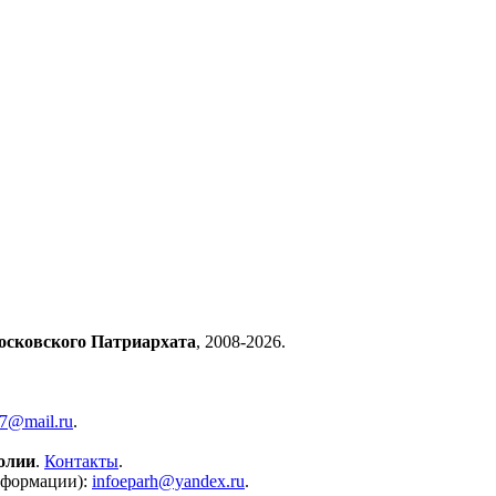
осковского Патриархата
, 2008-2026.
57@mail.ru
.
олии
.
Контакты
.
нформации):
infoeparh@yandex.ru
.