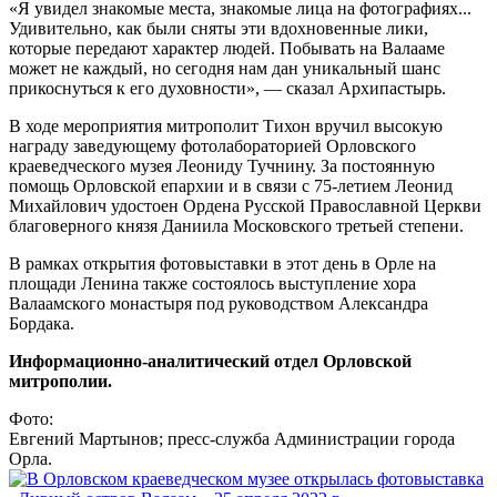
«Я увидел знакомые места, знакомые лица на фотографиях...
Удивительно, как были сняты эти вдохновенные лики,
которые передают характер людей. Побывать на Валааме
может не каждый, но сегодня нам дан уникальный шанс
прикоснуться к его духовности», — сказал Архипастырь.
В ходе мероприятия митрополит Тихон вручил высокую
награду заведующему фотолабораторией Орловского
краеведческого музея Леониду Тучнину. За постоянную
помощь Орловской епархии и в связи с 75-летием Леонид
Михайлович удостоен Ордена Русской Православной Церкви
благоверного князя Даниила Московского третьей степени.
В рамках открытия фотовыставки в этот день в Орле на
площади Ленина также состоялось выступление хора
Валаамского монастыря под руководством Александра
Бордака.
Информационно-аналитический отдел Орловской
митрополии.
Фото:
Евгений Мартынов; пресс-служба Администрации города
Орла.