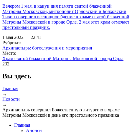
Вечером 1 мая, в канун дня памяти святой блаженной
Матроны Московской, митрополит Орловский и Болховский
Тихон совершил всенощное бдение в храме святой блаженной
Матроны Московской в городе Орле. 2 мая этот храм отмечает
престольный праздник.
1 мая 2022 — 22:41
Рубрики:
Архипастырь: богослужения и мероприятия
Место:
Храм святой блаженной Матроны Московской города Орла
232
Вы здесь
Главная
→
Новости
→
Архипастырь совершил Божественную литургию в храме
Матроны Московской в день его престольного праздника
Главная
Анонсы