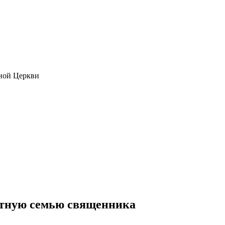
ной Церкви
етную семью священника