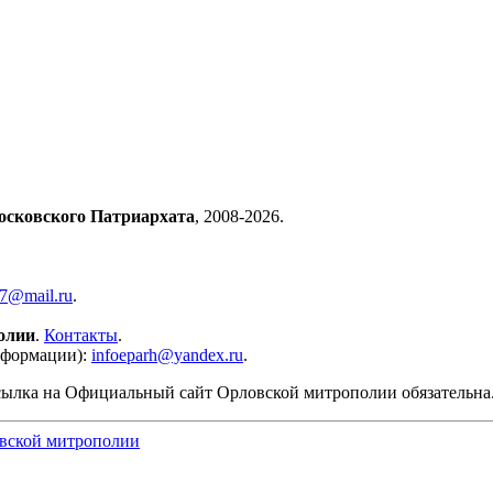
осковского Патриархата
, 2008-2026.
57@mail.ru
.
олии
.
Контакты
.
нформации):
infoeparh@yandex.ru
.
сылка на Официальный сайт Орловской митрополии обязательна
вской митрополии