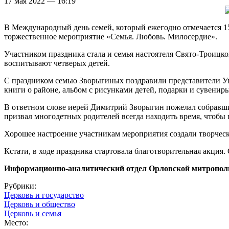
17 мая 2022 — 16:19
В Международный день семей, который ежегодно отмечается 15
торжественное мероприятие «Семья. Любовь. Милосердие».
Участником праздника стала и семья настоятеля Свято-Троицк
воспитывают четверых детей.
С праздником семью Зворыгиных поздравили представители У
книги о районе, альбом с рисунками детей, подарки и сувениры
В ответном слове иерей Димитрий Зворыгин пожелал собравши
призвал многодетных родителей всегда находить время, чтобы 
Хорошее настроение участникам мероприятия создали творчес
Кстати, в ходе праздника стартовала благотворительная акция.
Информационно-аналитический отдел Орловской митропол
Рубрики:
Церковь и государство
Церковь и общество
Церковь и семья
Место: