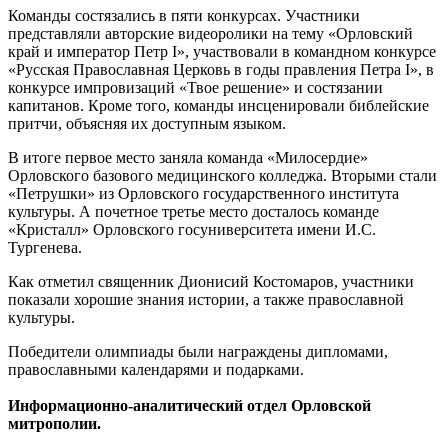
Команды состязались в пяти конкурсах. Участники
представляли авторские видеоролики на тему «Орловский
край и император Петр I», участвовали в командном конкурсе
«Русская Православная Церковь в годы правления Петра I», в
конкурсе импровизаций «Твое решение» и состязании
капитанов. Кроме того, команды инсценировали библейские
притчи, объясняя их доступным языком.
В итоге первое место заняла команда «Милосердие»
Орловского базового медицинского колледжа. Вторыми стали
«Петрушки» из Орловского государственного института
культуры. А почетное третье место досталось команде
«Кристалл» Орловского госуниверситета имени И.С.
Тургенева.
Как отметил священник Дионисий Костомаров, участники
показали хорошие знания истории, а также православной
культуры.
Победители олимпиады были награждены дипломами,
православными календарями и подарками.
Информационно-аналитический отдел Орловской
митрополии.