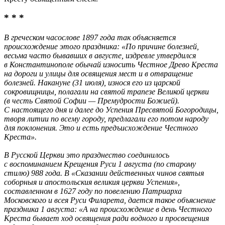
* * *
В греческом часослове 1897 года так объясняется
происхождение этого праздника: «По причине болезней,
весьма часто бывавших в августе, издревле утвердился
в Константинополе обычай износить Честное Древо Креста
на дороги и улицы для освящения мест и в отвращение
болезней. Накануне (31 июля), износя его из царской
сокровищницы, полагали на святой трапезе Великой церкви
(в честь Святой Софии — Премудрости Божией).
С настоящего дня и далее до Успения Пресвятой Богородицы,
творя литии по всему городу, предлагали его потом народу
для поклонения. Это и есть предъисхождение Честного
Креста».
В Русской Церкви это празднество соединилось
с воспоминанием Крещения Руси 1 августа (по старому
стилю) 988 года. В «Сказании действенных чинов святыя
соборныя и апостольския великия церкви Успения»,
составленном в 1627 году по повелению Патриарха
Московского и всея Руси Филарета, дается такое объяснение
праздника 1 августа: «А на происхождение в день Честного
Креста бывает ход освящения ради водного и просвещения