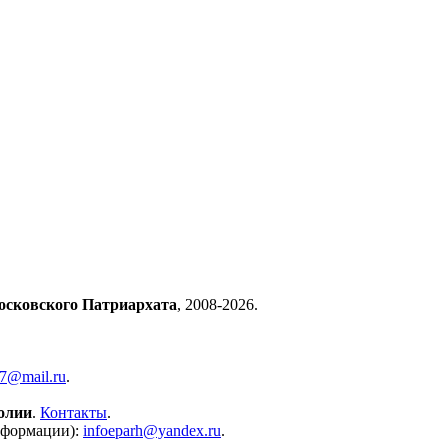
осковского Патриархата
, 2008-2026.
57@mail.ru
.
олии
.
Контакты
.
нформации):
infoeparh@yandex.ru
.