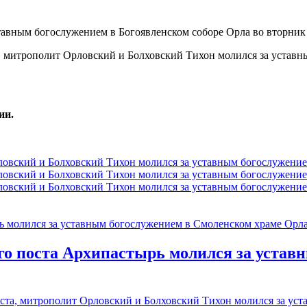
, митрополит Орловский и Болховский Тихон молился за уставн
ии.
го поста Архипастырь молился за устав
оста, митрополит Орловский и Болховский Тихон молился за у