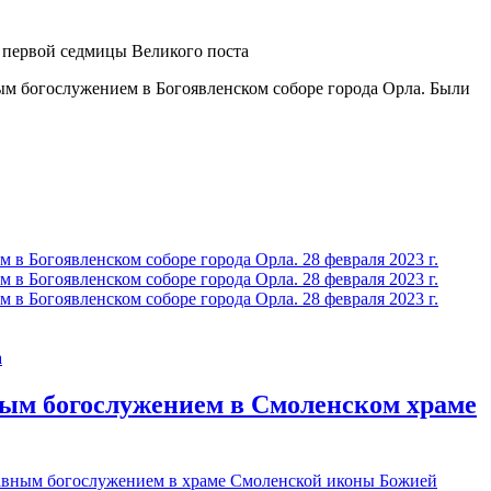
ым богослужением в Богоявленском соборе города Орла. Были
ным богослужением в Смоленском храме
ставным богослужением в храме Смоленской иконы Божией