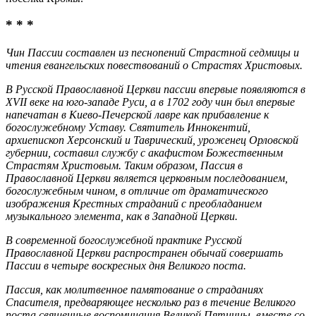
* * *
Чин Пассии составлен из песнопений Страстной седмицы и
чтения евангельских повествований о Страстях Христовых.
В Русской Православной Церкви пассии впервые появляются в
XVII веке на юго-западе Руси, а в 1702 году чин был впервые
напечатан в Киево-Печерской лавре как прибавление к
богослужебному Уставу. Святитель Иннокентий,
архиепископ Херсонский и Таврический, уроженец Орловской
губернии, составил службу с акафистом Божественным
Страстям Христовым. Таким образом, Пассия в
Православной Церкви является церковным последованием,
богослужебным чином, в отличие от драматического
изображения Крестных страданий с преобладанием
музыкального элемента, как в Западной Церкви.
В современной богослужебной практике Русской
Православной Церкви распространен обычай совершать
Пассии в четыре воскресных дня Великого поста.
Пассия, как молитвенное памятование о страданиях
Спасителя, предваряющее несколько раз в течение Великого
поста священные воспоминания Великой Пятницы, вместе со