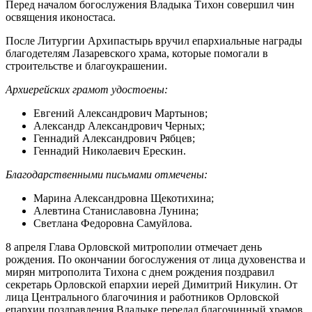
Перед началом богослужения Владыка Тихон совершил чин
освящения иконостаса.
После Литургии Архипастырь вручил епархиальные награды
благодетелям Лазаревского храма, которые помогали в
строительстве и благоукрашении.
Архиерейских грамот удостоены:
Евгений Александрович Мартынов;
Александр Александрович Черных;
Геннадий Александрович Рябцев;
Геннадий Николаевич Ерескин.
Благодарственными письмами отмечены:
Марина Александровна Щекотихина;
Алевтина Станиславовна Лунина;
Светлана Федоровна Самуйлова.
8 апреля Глава Орловской митрополии отмечает день
рождения. По окончании богослужения от лица духовенства и
мирян митрополита Тихона с днем рождения поздравил
секретарь Орловской епархии иерей Димитрий Никулин. От
лица Центрального благочиния и работников Орловской
епархии поздравления Владыке передал благочинный храмов