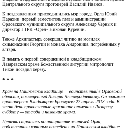
Центрального округа протоиерей Василий Иванов.
К поздравлениям присоединились мэр города Орла Юрий
Парахин, первый заместитель главы администрации
Орловского муниципального округа Александр Черных и
директор ГТРК «Орел» Николай Куревин.
Также Архипастырь совершил литию на могилах
схимонахини Георгии и монаха Андроника, погребенных у
алтаря.
В память о первой совершенной в кладбищенском
Лазаревском храме Божественной литургии митрополит
Тихон посадил березу.
* * *
Храм на Пашковском кладбище — единственный в Орловской
области, посвященный Лазарю Четверодневному. Он заложен
протоиереем Владимиром Бровчуком 27 апреля 2013 года. В
этот день православные христиане отмечали Лазареву
субботу — отсюда и название храма.
Церковь строилась по инициативе жителей Орла,
родственники которых погребены на Пашковском кладбище.