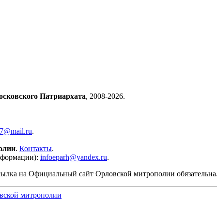
осковского Патриархата
, 2008-2026.
57@mail.ru
.
олии
.
Контакты
.
нформации):
infoeparh@yandex.ru
.
сылка на Официальный сайт Орловской митрополии обязательна
вской митрополии