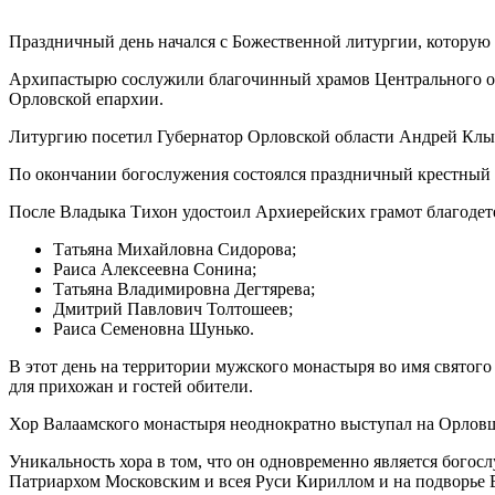
Праздничный день начался с Божественной литургии, которую
Архипастырю сослужили благочинный храмов Центрального ок
Орловской епархии.
Литургию посетил Губернатор Орловской области Андрей Клы
По окончании богослужения состоялся праздничный крестный 
После Владыка Тихон удостоил Архиерейских грамот благодет
Татьяна Михайловна Сидорова;
Раиса Алексеевна Сонина;
Татьяна Владимировна Дегтярева;
Дмитрий Павлович Толтошеев;
Раиса Семеновна Шунько.
В этот день на территории мужского монастыря во имя святог
для прихожан и гостей обители.
Хор Валаамского монастыря неоднократно выступал на Орлов
Уникальность хора в том, что он одновременно является бого
Патриархом Московским и всея Руси Кириллом и на подворье В