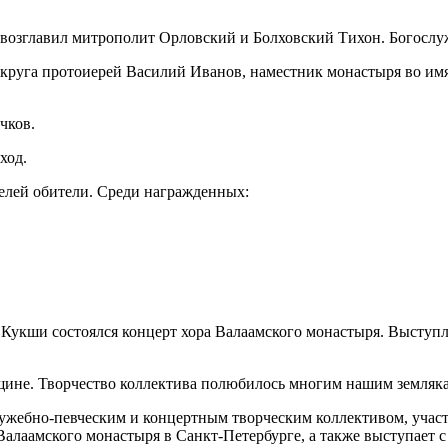
 возглавил митрополит Орловский и Болховский Тихон. Богослу
руга протоиерей Василий Иванов, наместник монастыря во имя
чков.
ход.
елей обители. Среди награжденных:
о Кукши состоялся концерт хора Валаамского монастыря. Выступ
щине. Творчество коллектива полюбилось многим нашим земляк
служебно-певческим и концертным творческим коллективом, учас
алаамского монастыря в Санкт-Петербурге, а также выступает с