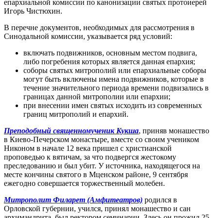
епархиальной комиссии по канонизации святых протоиерей
Игорь Чистюхин.
В перечне документов, необходимых для рассмотрения в
Синодальной комиссии, указывается ряд условий:
включать подвижников, основным местом подвига,
либо погребения которых является данная епархия;
соборы святых митрополий или епархиальные соборы
могут быть включены имена подвижников, которые в
течение значительного периода времени подвизались в
границах данной митрополии или епархии;
при внесении имен святых исходить из современных
границ митрополий и епархий.
Преподобный священномученик Кукша
, приняв монашество
в Киево-Печерском монастыре, вместе со своим учеником
Никоном в начале 12 века пришел с христианской
проповедью к вятичам, за что подвергся жестокому
преследованию и был убит. У источника, находящегося на
месте кончины святого в Мценском районе, 9 сентября
ежегодно совершается торжественный молебен.
Митрополит Филарет (Амфитеатров)
родился в
Орловской губернии, учился, принял монашество и сан
архимандрита, был ректором семинарии. Здесь он прожил 25