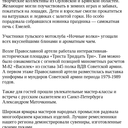
творческие коллективы из Орловской и Брянской областей.
Желающие могли поучаствовать в зимних играх и забавах,
покататься на лошадях. Дети и взрослые смогли прокатиться
на ватрушках и ледянках с залитой горки. Но особо
порадовала собравшихся новинка праздника — самокатная
печь с Емелей.
Участники тульского мотоклуба «Ночные волки» угощали
всех вкуснейшими блинами и ароматным чаем.
Возле Православной артели работала интерактивная-
историческая площадка «Триста Тридцать Три». Там можно
было ознакомиться с огневой позицией минометных расчетов
М-82 «Василек» из состава 345 полка ВДВ Советской армии.
А первом этаже Православной артели разместилась выставка
униформы и мундиров Советской армии периода 1979-1989
годов.
Также для гостей прошли увлекательные мастер-классы и
встреча с русским сказителем из Санкт-Петербурга
Александром Маточкиным.
Широкая ярмарка мастеров народных промыслов радовала
многообразием красивых изделий. Лучшие ремесленники
нашего региона демонстрировали сувениры, изготовленные
своими руками.