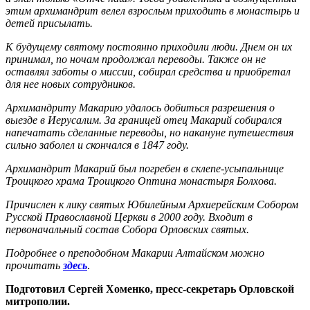
этим архимандрит велел взрослым приходить в монастырь и
детей присылать.
К будущему святому постоянно приходили люди. Днем он их
принимал, по ночам продолжал переводы. Также он не
оставлял заботы о миссии, собирал средства и приобретал
для нее новых сотрудников.
Архимандриту Макарию удалось добиться разрешения о
выезде в Иерусалим. За границей отец Макарий собирался
напечатать сделанные переводы, но накануне путешествия
сильно заболел и скончался в 1847 году.
Архимандрит Макарий был погребен в склепе-усыпальнице
Троицкого храма Троицкого Оптина монастыря Болхова.
Причислен к лику святых Юбилейным Архиерейским Собором
Русской Православной Церкви в 2000 году. Входит в
первоначальный состав Собора Орловских святых.
Подробнее о преподобном Макарии Алтайском можно
прочитать
здесь
.
Подготовил Сергей Хоменко, пресс-секретарь Орловской
митрополии.