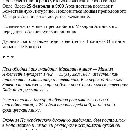
После святыню перенесут в Богоявленский собор города
Орла. Здесь
25 февраля в 9:00
Архипастырь возглавит
Божественную Литургию. Поклониться мощам преподобного
Макария Алтайского смогут все желающие.
Позднее часть мощей преподобного Макария Алтайского
передадут в Алтайскую митрополию.
Десница святого также будет храниться в Троицком Оптином
монастыре Болхова.
* * *
Преподобный архимандрит Макарий (в миру — Михаил
Яковлевич Глухарев; 1792 — 15(31) мая 1847) известен как
православный миссионер и переводчик. Его перевод Ветхого
Завета использовался при работе над Синодальным переводом
Библии на русский язык.
Еще в детстве Макарий обладал редкими языковыми
способностями, к 20 годам освоил еврейский, немецкий и
французский языки.
Окончил Петербургскую духовную академию, был пострижен
в монашество и назначен ректором Костромской духовной