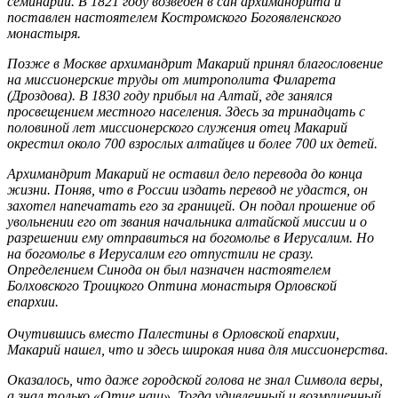
семинарии. В 1821 году возведен в сан архимандрита и
поставлен настоятелем Костромского Богоявленского
монастыря.
Позже в Москве архимандрит Макарий принял благословение
на миссионерские труды от митрополита Филарета
(Дроздова). В 1830 году прибыл на Алтай, где занялся
просвещением местного населения. Здесь за тринадцать с
половиной лет миссионерского служения отец Макарий
окрестил около 700 взрослых алтайцев и более 700 их детей.
Архимандрит Макарий не оставил дело перевода до конца
жизни. Поняв, что в России издать перевод не удастся, он
захотел напечатать его за границей. Он подал прошение об
увольнении его от звания начальника алтайской миссии и о
разрешении ему отправиться на богомолье в Иерусалим. Но
на богомолье в Иерусалим его отпустили не сразу.
Определением Синода он был назначен настоятелем
Болховского Троицкого Оптина монастыря Орловской
епархии.
Очутившись вместо Палестины в Орловской епархии,
Макарий нашел, что и здесь широкая нива для миссионерства.
Оказалось, что даже городской голова не знал Символа веры,
а знал только «Отче наш». Тогда удивленный и возмущенный