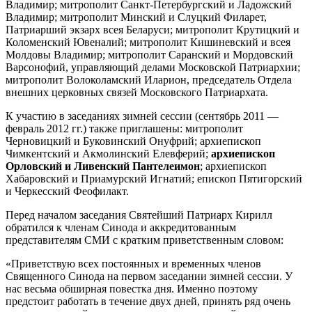
Владимир; митрополит Санкт-Петербургский и Ладожский
Владимир; митрополит Минский и Слуцкий Филарет,
Патриарший экзарх всея Беларуси; митрополит Крутицкий и
Коломенский Ювеналий; митрополит Кишиневский и всея
Молдовы Владимир; митрополит Саранский и Мордовский
Варсонофий, управляющий делами Московской Патриархии;
митрополит Волоколамский Иларион, председатель Отдела
внешних церковных связей Московского Патриархата.
К участию в заседаниях зимней сессии (сентябрь 2011 —
февраль 2012 гг.) также приглашены: митрополит
Черновицкий и Буковинский Онуфрий; архиепископ
Чимкентский и Акмолинский Елевферий;
архиепископ
Орловский и Ливенский Пантелеимон
; архиепископ
Хабаровский и Приамурский Игнатий; епископ Пятигорский
и Черкесский Феофилакт.
Перед началом заседания Святейший Патриарх Кирилл
обратился к членам Синода и аккредитованным
представителям СМИ с кратким приветственным словом:
«Приветствую всех постоянных и временных членов
Священного Синода на первом заседании зимней сессии. У
нас весьма обширная повестка дня. Именно поэтому
предстоит работать в течение двух дней, принять ряд очень