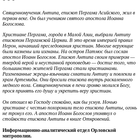
* * *
Священномученик Антипа, епископ Пергама Асийского, жил в
первом веке. Он был учеником святого апостола Иоанна
Богослова.
Христиане Пергама, города в Малой Азии, выбрали Антипу
епископом Пергамской Церкви. В это время империей правил
Нерон, начавший преследования христиан. Многие верующие
были казнены или изгнаны. На остров Патмос был сослан
апостол Иоанн Богослов. Епископ Антипа своим примером —
твердой верой и неустанной проповедью — достиг того, что
большинство жителей Пергама стали христианами.
Разгневанные жрецы-язычники схватили Антипу и повлекли в
храм Артемиды. Они бросили епископа внутрь раскаленного
медного вола. Священномученик в печи громко молился Богу,
прося принять его душу и укрепить веру христиан.
Он отошел ко Господу спокойно, как бы уснув. Ночью
христиане с честью похоронили тело епископа Антипы, огонь
не тронул его. А апостол Иоанн Богослов упомянул о
стойкости епископа Антипы в книге Откровений.
Информационно-аналитический отдел Орловской
митрополии.