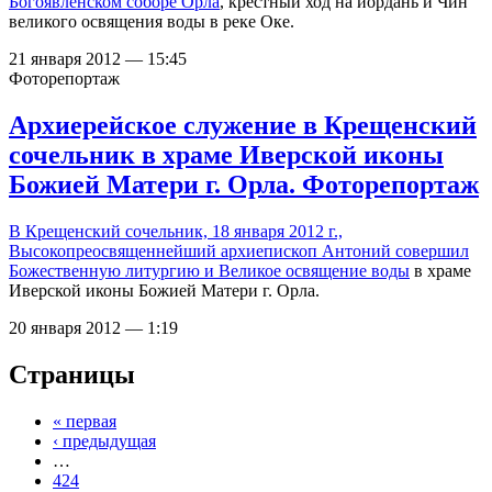
Богоявленском соборе Орла
, крестный ход на иордань и Чин
великого освящения воды в реке Оке.
21 января 2012 — 15:45
Фоторепортаж
Архиерейское служение в Крещенский
сочельник в храме Иверской иконы
Божией Матери г. Орла. Фоторепортаж
В Крещенский сочельник, 18 января 2012 г.,
Высокопреосвященнейший архиепископ Антоний
совершил
Божественную литургию и Великое освящение воды
в храме
Иверской иконы Божией Матери г. Орла.
20 января 2012 — 1:19
Страницы
« первая
‹ предыдущая
…
424