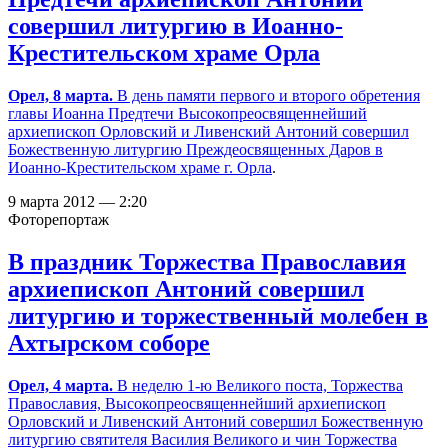
совершил литургию в Иоанно-
Крестительском храме Орла
Орел, 8 марта.
В день памяти первого и второго обретения
главы Иоанна Предтечи Высокопреосвященнейший
архиепископ Орловский и Ливенский Антоний совершил
Божественную литургию Преждеосвященных Даров в
Иоанно-Крестительском храме г. Орла
.
9 марта 2012 — 2:20
Фоторепортаж
В праздник Торжества Православия
архиепископ Антоний совершил
литургию и торжественный молебен в
Ахтырском соборе
Орел, 4 марта.
В неделю 1-ю Великого поста, Торжества
Православия, Высокопреосвященнейший архиепископ
Орловский и Ливенский Антоний совершил Божественную
литургию святителя Василия Великого и чин Торжества