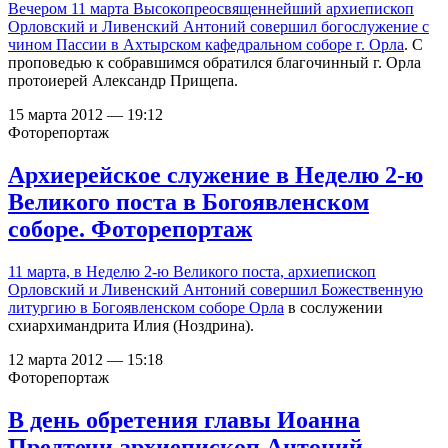
Вечером 11 марта Высокопреосвященнейший архиепископ
Орловский и Ливенский Антоний совершил богослужение с
чином Пассии в
Ахтырском кафедральном соборе г. Орла
. С
проповедью к собравшимся обратился благочинный г. Орла
протоиерей Александр Прищепа.
15 марта 2012 — 19:12
Фоторепортаж
Архиерейское служение в Неделю 2-ю
Великого поста в Богоявленском
соборе. Фоторепортаж
11 марта, в Неделю 2-ю Великого поста, архиепископ
Орловский и Ливенский Антоний
совершил Божественную
литургию в Богоявленском соборе Орла
в сослужении
схиархимандрита Илия (Ноздрина).
12 марта 2012 — 15:18
Фоторепортаж
В день обретения главы Иоанна
Предтечи архиепископ Антоний