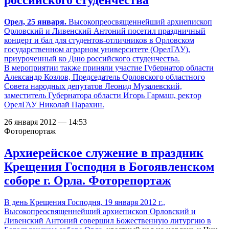
российского студенчества
Орел, 25 января.
Высокопреосвященнейший архиепископ
Орловский и Ливенский Антоний посетил праздничный
концерт и бал для студентов-отличников в Орловском
государственном аграрном университете (ОрелГАУ),
приуроченный ко Дню российского студенчества.
В мероприятии также приняли участие Губернатор области
Александр Козлов, Председатель Орловского областного
Совета народных депутатов Леонид Музалевский,
заместитель Губернатора области Игорь Гармаш, ректор
ОрелГАУ Николай Парахин.
26 января 2012 — 14:53
Фоторепортаж
Архиерейское служение в праздник
Крещения Господня в Богоявленском
соборе г. Орла. Фоторепортаж
В день Крещения Господня, 19 января 2012 г.,
Высокопреосвященнейший архиепископ Орловский и
Ливенский Антоний
совершил Божественную литургию в