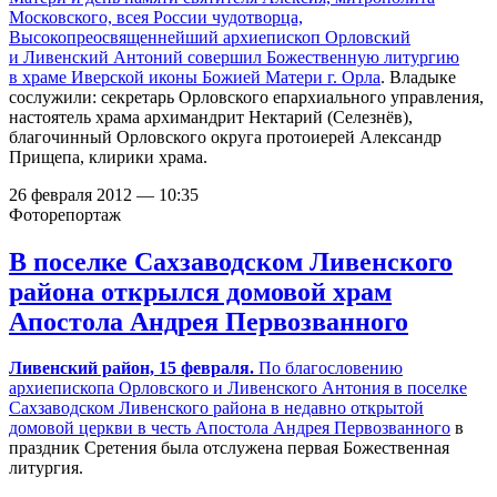
Московского, всея России чудотворца,
Высокопреосвященнейший архиепископ Орловский
и Ливенский Антоний совершил Божественную литургию
в
храме Иверской иконы Божией Матери г. Орла
. Владыке
сослужили: секретарь Орловского епархиального управления,
настоятель храма архимандрит Нектарий (Селезнёв),
благочинный Орловского округа протоиерей Александр
Прищепа, клирики храма.
26 февраля 2012 — 10:35
Фоторепортаж
В поселке Сахзаводском Ливенского
района открылся домовой храм
Апостола Андрея Первозванного
Ливенский район, 15 февраля.
По благословению
архиепископа Орловского и Ливенского Антония в поселке
Сахзаводском Ливенского района в недавно открытой
домовой церкви в честь Апостола Андрея Первозванного
в
праздник Сретения была отслужена первая Божественная
литургия.