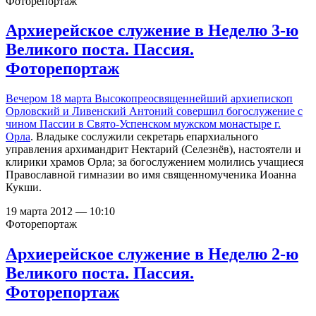
Фоторепортаж
Архиерейское служение в Неделю 3-ю
Великого поста. Пассия.
Фоторепортаж
Вечером 18 марта Высокопреосвященнейший архиепископ
Орловский и Ливенский Антоний совершил богослужение с
чином Пассии в
Свято-Успенском мужском монастыре г.
Орла
. Владыке сослужили секретарь епархиального
управления архимандрит Нектарий (Селезнёв), настоятели и
клирики храмов Орла; за богослужением молились учащиеся
Православной гимназии во имя священномученика Иоанна
Кукши.
19 марта 2012 — 10:10
Фоторепортаж
Архиерейское служение в Неделю 2-ю
Великого поста. Пассия.
Фоторепортаж