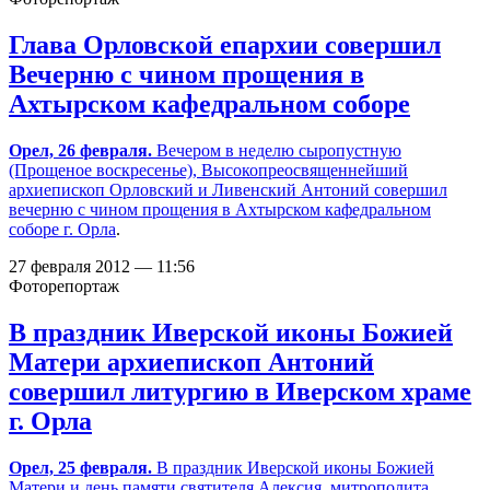
Глава Орловской епархии совершил
Вечерню с чином прощения в
Ахтырском кафедральном соборе
Орел, 26 февраля.
Вечером в неделю сыропустную
(Прощеное воскресенье), Высокопреосвященнейший
архиепископ Орловский и Ливенский Антоний совершил
вечерню с чином прощения в
Ахтырском кафедральном
соборе г. Орла
.
27 февраля 2012 — 11:56
Фоторепортаж
В праздник Иверской иконы Божией
Матери архиепископ Антоний
совершил литургию в Иверском храме
г. Орла
Орел, 25 февраля.
В праздник Иверской иконы Божией
Матери и день памяти святителя Алексия, митрополита