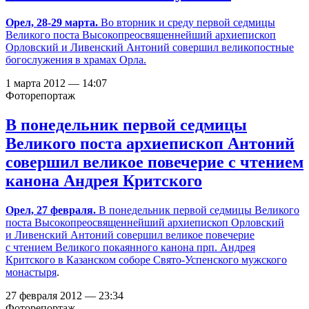
Орел, 28-29 марта.
Во вторник и среду первой седмицы
Великого поста Высокопреосвященнейший архиепископ
Орловский и Ливенский Антоний совершил великопостные
богослужения в храмах Орла.
1 марта 2012 — 14:07
Фоторепортаж
В понедельник первой седмицы
Великого поста архиепископ Антоний
совершил великое повечерие с чтением
канона Андрея Критского
Орел, 27 февраля.
В понедельник первой седмицы Великого
поста Высокопреосвященнейший архиепископ Орловский
и Ливенский Антоний совершил великое повечерие
с чтением Великого покаянного канона прп. Андрея
Критского в Казанском соборе
Свято-Успенского мужского
монастыря
.
27 февраля 2012 — 23:34
Фоторепортаж