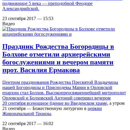
подвижнице 5 века — преподобной Феодоре
Александрийской.
23 сентября 2017 — 15:53
Видео
Праздник Рождества Богородицы в
Болхове отметили архиерейскими
богослужениями и вечером памяти
прот. Василия Ермакова
Центром празднования Рождества Пресвятой Владычицы
нашей Богородицы и Приснодевы Марии в Орловской
епархии стал Болхов. Высокопреосвященнейший митрополит
Орловский и Болховский Антоний совершил вечером
20 сентября всенощное бдение во
Введенском храме
, а утром
21 сентября — Божественную литургию в
церкви
Живоначальной Троицы
.
22 сентября 2017 — 16:02
Видео