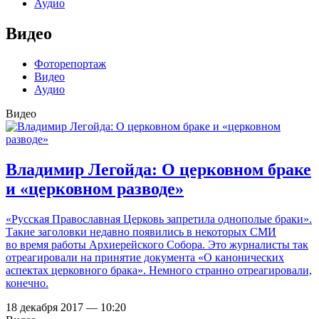
Аудио
Видео
Фоторепортаж
Видео
Аудио
Видео
Владимир Легойда: О церковном браке
и «церковном разводе»
«Русская Православная Церковь запретила однополые браки».
Такие заголовки недавно появились в некоторых СМИ
во время работы Архиерейского Собора. Это журналисты так
отреагировали на принятие документа «О канонических
аспектах церковного брака». Немного странно отреагировали,
конечно.
18 декабря 2017 — 10:20