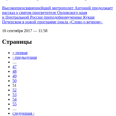
Высокопреосвященнейший митрополит Антоний продолжает
рассказ о святом просветителе Орловского края
и Центральной России преподобномученике Кукше
Печерском в новой программе цикла «Слово о вечном».
16 сентября 2017 — 11:58
Страницы
« первая
‹ предыдущая
…
47
48
49
50
51
52
53
54
55
…
следующая ›