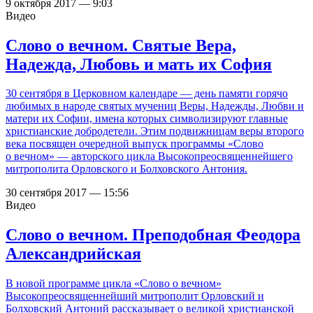
9 октября 2017 — 9:03
Видео
Слово о вечном. Святые Вера,
Надежда, Любовь и мать их София
30 сентября в Церковном календаре — день памяти горячо
любимых в народе святых мучениц Веры, Надежды, Любви и
матери их Софии, имена которых символизируют главные
христианские добродетели. Этим подвижницам веры второго
века посвящен очередной выпуск программы «Слово
о вечном» — авторского цикла Высокопреосвященнейшего
митрополита Орловского и Болховского Антония.
30 сентября 2017 — 15:56
Видео
Слово о вечном. Преподобная Феодора
Александрийская
В новой программе цикла «Слово о вечном»
Высокопреосвященнейший митрополит Орловский и
Болховский Антоний рассказывает о великой христианской