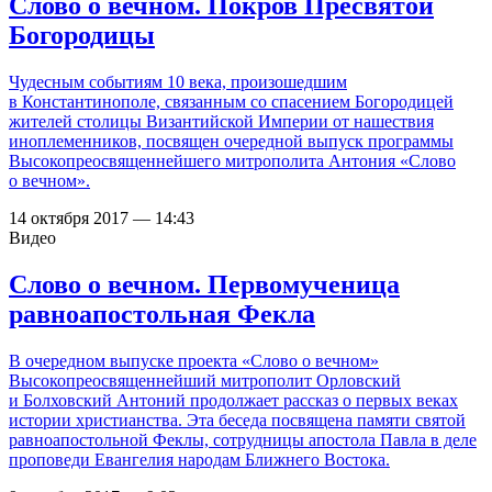
Слово о вечном. Покров Пресвятой
Богородицы
Чудесным событиям 10 века, произошедшим
в Константинополе, связанным со спасением Богородицей
жителей столицы Византийской Империи от нашествия
иноплеменников, посвящен очередной выпуск программы
Высокопреосвященнейшего митрополита Антония «Слово
о вечном».
14 октября 2017 — 14:43
Видео
Слово о вечном. Первомученица
равноапостольная Фекла
В очередном выпуске проекта «Слово о вечном»
Высокопреосвященнейший митрополит Орловский
и Болховский Антоний продолжает рассказ о первых веках
истории христианства. Эта беседа посвящена памяти святой
равноапостольной Феклы, сотрудницы апостола Павла в деле
проповеди Евангелия народам Ближнего Востока.