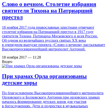
Слово о вечном. Столетие избрания
святителя Тихона на Патриарший
престол
18 ноября 2017 года православные христиане отмечают
столетие избрания на Патриарший престол в 1917 году
святителя Тихона, Патриарха Московского и всея России.
Об одном из величайших русских святых ХХ века
в очередном выпуске проекта «Слово о вечном» рассказывает
Высокопреосвященнейший митрополит Антоний.
18 ноября 2017 — 11:28
Видео
При храмах Орла организованы
детские хоры
По благословению Высокопреосвященнейшего митрополита
Орловского и Болховского Антония при орловских храмах
началось формирование детских хоров для участия
в богослужениях. Дети и подростки в музыкальных