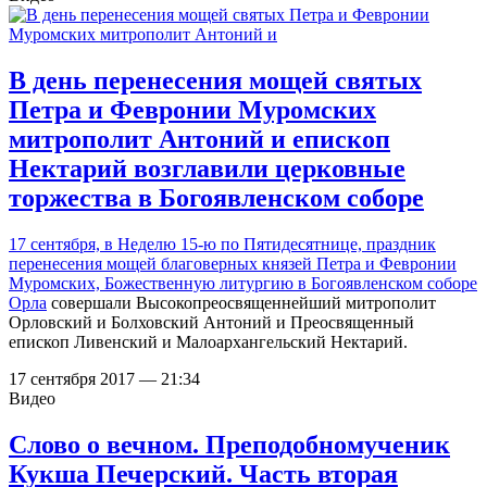
В день перенесения мощей святых
Петра и Февронии Муромских
митрополит Антоний и епископ
Нектарий возглавили церковные
торжества в Богоявленском соборе
17 сентября, в Неделю 15-ю по Пятидесятнице, праздник
перенесения мощей благоверных князей Петра и Февронии
Муромских, Божественную литургию в
Богоявленском соборе
Орла
совершали Высокопреосвященнейший митрополит
Орловский и Болховский Антоний и Преосвященный
епископ Ливенский и Малоархангельский Нектарий.
17 сентября 2017 — 21:34
Видео
Слово о вечном. Преподобномученик
Кукша Печерский. Часть вторая