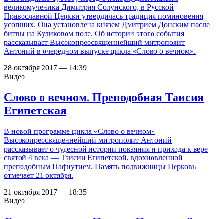
великомученика Димитрия Солунского, в Русской
Православной Церкви утвердилась традиция поминовения
усопших. Она установлена князем Дмитрием Донским после
битвы на Куликовом поле. Об истории этого события
рассказывает Высокопреосвященнейший митрополит
Антоний в очередном выпуске цикла «Слово о вечном».
28 октября 2017 — 14:39
Видео
Слово о вечном. Преподобная Таисия
Египетская
В новой программе цикла «Слово о вечном»
Высокопреосвященнейший митрополит Антоний
рассказывает о чудесной истории покаяния и прихода к вере
святой 4 века — Таисии Египетской, вдохновленной
преподобным Пафнутием. Память подвижницы Церковь
отмечает 21 октября.
21 октября 2017 — 18:35
Видео