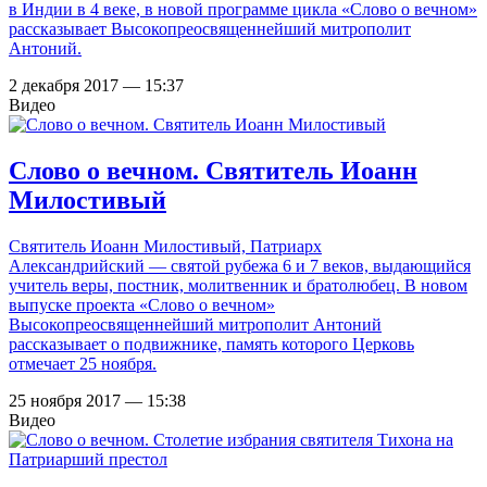
в Индии в 4 веке, в новой программе цикла «Слово о вечном»
рассказывает Высокопреосвященнейший митрополит
Антоний.
2 декабря 2017 — 15:37
Видео
Слово о вечном. Святитель Иоанн
Милостивый
Святитель Иоанн Милостивый, Патриарх
Александрийский — святой рубежа 6 и 7 веков, выдающийся
учитель веры, постник, молитвенник и братолюбец. В новом
выпуске проекта «Слово о вечном»
Высокопреосвященнейший митрополит Антоний
рассказывает о подвижнике, память которого Церковь
отмечает 25 ноября.
25 ноября 2017 — 15:38
Видео