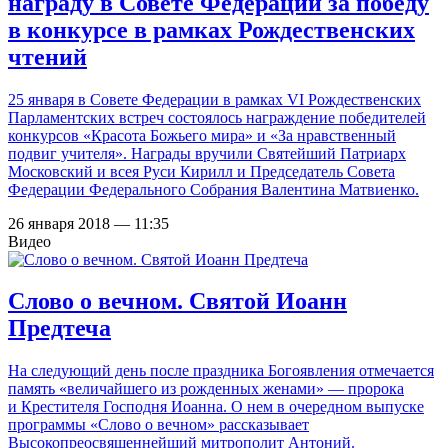
награду в Совете Федерации за победу
в конкурсе в рамках Рождественских
чтений
25 января в Совете Федерации в рамках VI Рождественских
Парламентских встреч состоялось награждение победителей
конкурсов «Красота Божьего мира» и «За нравственный
подвиг учителя». Награды вручили Святейший Патриарх
Московский и всея Руси Кирилл и Председатель Совета
Федерации Федерального Собрания Валентина Матвиенко.
26 января 2018 — 11:35
Видео
Слово о вечном. Святой Иоанн
Предтеча
На следующий день после праздника Богоявления отмечается
память «величайшего из рожденных женами» — пророка
и Крестителя Господня Иоанна. О нем в очередном выпуске
программы «Слово о вечном» рассказывает
Высокопреосвященнейший митрополит Антоний.