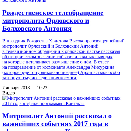
Рождественское телеобращение
митрополита Орловского и
Болховского Антония
В праздник Рождества Христова Высокопреосвященнейший
митрополит Орловский и Болховский Антоний
в телевизионном обращении к орловской пастве рассказал
об историческом значении события и важных выводах,
на которые наталкивает размышление о нём. В ответ
на поздравление от космонавта Александра Мисуркина
(которое будет опубликовано позднее) Архипастырь особо
затронул тему исследования космоса.
7 января 2018 — 10:23
Видео
Митрополит Антоний рассказал о
важнейших событиях 2017 года в