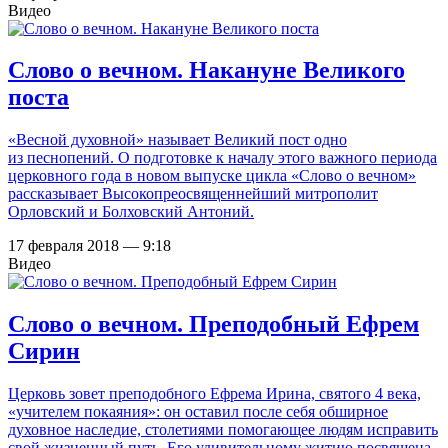
Видео
Слово о вечном. Накануне Великого
поста
«Весной духовной» называет Великий пост одно
из песнопений. О подготовке к началу этого важного периода
церковного года в новом выпуске цикла «Слово о вечном»
рассказывает Высокопреосвященнейший митрополит
Орловский и Болховский Антоний.
17 февраля 2018 — 9:18
Видео
Слово о вечном. Преподобный Ефрем
Сирин
Церковь зовет преподобного Ефрема Ирина, святого 4 века,
«учителем покаяния»: он оставил после себя обширное
духовное наследие, столетиями помогающее людям исправить
свой жизненный путь. Его удивительному житию посвящена