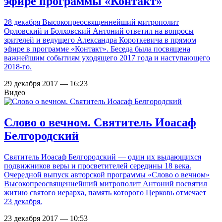
эфире программы «Контакт»
28 декабря Высокопреосвященнейший митрополит
Орловский и Болховский Антоний ответил на вопросы
зрителей и ведущего Александра Короткевича в прямом
эфире в программе «Контакт». Беседа была посвящена
важнейшим событиям уходящего 2017 года и наступающего
2018-го.
29 декабря 2017 — 16:23
Видео
Слово о вечном. Святитель Иоасаф
Белгородский
Святитель Иоасаф Белгородский — один их выдающихся
подвижников веры и просветителей середины 18 века.
Очередной выпуск авторской программы «Слово о вечном»
Высокопреосвященнейший митрополит Антоний посвятил
житию святого иерарха, память которого Церковь отмечает
23 декабря.
23 декабря 2017 — 10:53