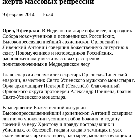
жертв массовых репрессий
9 февраля 2014 — 16:24
Орел, 9 февраля.
В Неделю о мытаре и фарисее, в праздник
Собора новомучеников и исповедников Российских,
Высокопреосвященнейший архиепископ Орловский и
Ливенский Антоний совершил Божественную литургию в
скиту Новомучеников и исповедников Российских,
расположенном у места массовых расстрелов
политзаключенных в Медведевском лесу.
Главе епархии сослужили: секретарь Орловско-Ливенской
епархии, наместник Свято-Успенского мужского монастыря г.
Орла архимандрит Нектарий (Селезнёв), благочинный
Орловского округа протоиерей Александр Прищепа, братия
Свято-Успенского монастыря.
В завершении Божественной литургии
Высокопреосвященнейший архиепископ Антоний совершил
литию «о упокоении усопших рабов Божиих, в годину
гонений за веру Христову и правду пострадавших и
убиенных, от болезней, глада и хлада в темницах и узах
скончавшихся архипастырей, пастырей, монашествующих и