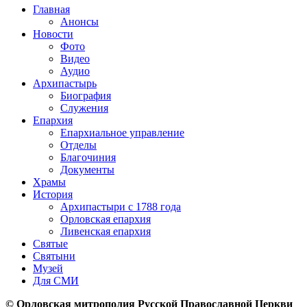
Главная
Анонсы
Новости
Фото
Видео
Аудио
Архипастырь
Биография
Служения
Епархия
Епархиальное управление
Отделы
Благочиния
Документы
Храмы
История
Архипастыри с 1788 года
Орловская епархия
Ливенская епархия
Святые
Святыни
Музей
Для СМИ
© Орловская митрополия Русской Православной Церкви