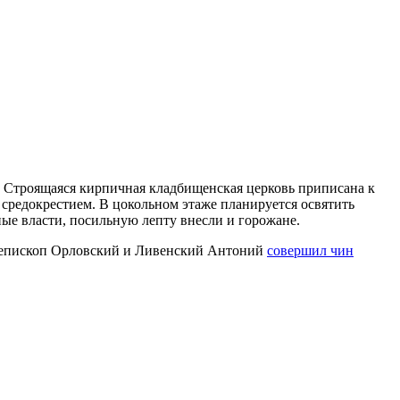
у. Строящаяся кирпичная кладбищенская церковь приписана к
средокрестием. В цокольном этаже планируется освятить
ные власти, посильную лепту внесли и горожане.
хиепископ Орловский и Ливенский Антоний
совершил чин