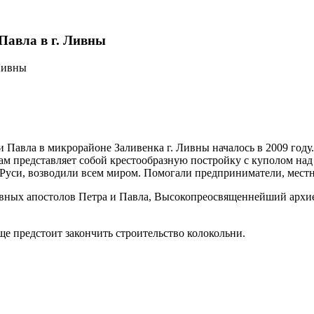
Павла в г. Ливны
и Павла в микрорайоне Заливенка г. Ливны началось в 2009 год
м представляет собой крестообразную постройку с куполом над 
а Руси, возводили всем миром. Помогали предприниматели, мест
рховных апостолов Петра и Павла, Высокопреосвященнейший ар
ще предстоит закончить строительство колокольни.