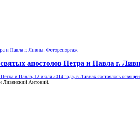
 святых апостолов Петра и Павла г. Ли
Петра и Павла, 12 июля 2014 года, в Ливнах
состоялось освящен
и Ливенский Антоний.