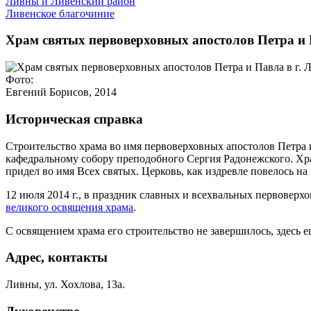
Ливны и Ливенский район
Ливенское благочиние
Храм святых первоверховных апостолов Петра и 
Фото:
Евгений Борисов, 2014
Историческая справка
Строительство храма во имя первоверховных апостолов Петра 
кафедральному собору преподобного Сергия Радонежского. Хра
придел во имя Всех святых. Церковь, как издревле повелось н
12 июля 2014 г., в праздник cлавных и всехвальных первове
великого освящения храма
.
С освящением храма его строительство не завершилось, здесь е
Адрес, контакты
Ливны, ул. Хохлова, 13а.