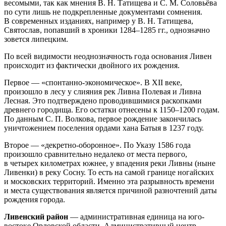
весомыми, так как мнения В. Н. Татищева и С. М. Соловьёва
по сути лишь не подкрепленные документами сомнения.
В современных изданиях, например у В. Н. Татищева,
Святослав, попавший в хроники 1284–1285 гг., однозначно
зовется липецким.
По всей видимости неоднозначность года основания Ливен
происходит из фактически двойного их рождения.
Первое — «спонтанно-экономическое». В XII веке,
произошло в лесу у слияния рек Ливна Полевая и Ливна
Лесная. Это подтверждено проводившимися раскопками
древнего городища. Его остатки отнесены к 1150–1200 годам.
По данным С. П. Волкова, первое рождение закончилась
уничтожением поселения ордами хана Батыя в 1237 году.
Второе — «декретно-оборонное». По Указу 1586 года
произошло сравнительно недалеко от места первого,
в четырех километрах южнее, у впадения реки Ливны (ныне
Ливенки) в реку Сосну. То есть на самой границе ногайских
и московских территорий. Именно эта разрывность времени
и места существования является причиной разночтений даты
рождения города.
Ливенский район
— административная единица на юго-
востоке Орловской области. Административный центр —