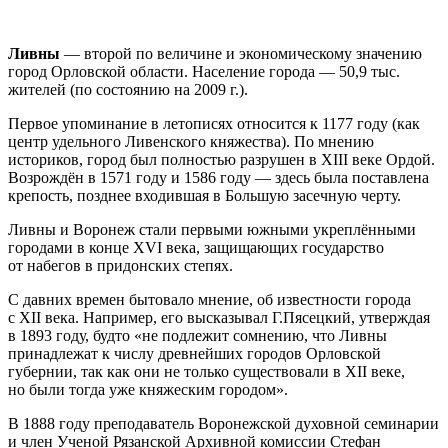
Ливны
— второй по величине и экономическому значению
город Орловской области. Население города — 50,9 тыс.
жителей (по состоянию на 2009 г.).
Первое упоминание в летописях относится к 1177 году (как
центр удельного Ливенского княжества). По мнению
историков, город был полностью разрушен в XIII веке Ордой.
Возрождён в 1571 году и 1586 году — здесь была поставлена
крепость, позднее входившая в Большую засечную черту.
Ливны и Воронеж стали первыми южными укреплёнными
городами в конце XVI века, защищающих государство
от набегов в придонских степях.
С давних времен бытовало мнение, об известности города
с XII века. Например, его высказывал Г.Пясецкий, утверждая
в 1893 году, будто «не подлежит сомнению, что Ливны
принадлежат к числу древнейших городов Орловской
губернии, так как они не только существовали в XII веке,
но были тогда уже княжеским городом».
В 1888 году преподаватель Воронежской духовной семинарии
и член Ученой Рязанской Архивной комиссии Стефан