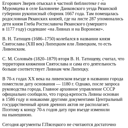
Егорович Зверев отыскал в частной библиотеке г-на
Муромцева в селе Баловневе Данковского уезда Рязанской
губернии рукописный сборник 1667 года. Там помещалась
родословная Рязанских князей, где на листе 287 упоминались
дети князя Глеба Ростиславича Рязанского (умершего
в 1177 году) сидевшие «на Ливнах и на Воронеже».
В. Н. Татищев (1686–1750) колебался в названии князя
Святослава (XIII век) Липецким или Ливецким, то есть
Ливенским.
С. М. Соловьёв (1820–1879) вторя В. Н. Татищеву, считал, что
территория княжения Святослава и сама его деятельность
больше соответствует Ливнам чем Липецку.
В 70-х годах XX века на ливенском въезде в названии города
поместили дату основания — 1180 г. Однако, после запроса
руководства города, Главное архивное управление СССР
официально сообщило, что город-крепость Ливны основан
в 1586 году и никакими другими документами Центральный
государственный архив древних актов не располагает.
Поэтому к концу 70-х годов дату при въезде изменили
на нынешнюю.
Сегодня аргументы Г.Пясецкого не считаются достаточно