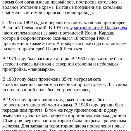
время был организован правый хор, построена котельная,
водяное отопление храма. Бытовые помещения и котельная
снабжены системой городского водопровода.
С 1965 по 1969 годы в церкви настоятельствовал протоиерей
Василий Теляковский. В 1970 году
митрополитом Палладием
настоятелем храма назначен протоиерей Иоанн Кардаш,
который скоропостижно скончался 18 октября 1996 г.,
прослужив в храме 26 лет. В ноябре того же года настоятелем
назначен протоиерей Георгий Леонтьев.
В 1979 году был расписан алтарь. В 1980 году в алтаре был
устроен отдельный вход с северной стороны и небольшая
пристройка, «паномарка».
В 1983 году была проложена 35-ти метровая сеть
водоснабжения с вводом в северный придел храма. Для слива
использованной воды был устроен колодец.
В 1985 году производились художественные работы
по росписи трапезной части храма. В 1986 году церкви был
передан дом причта. В том же году прилегающий к дому
земельный участок был обнесен кирпичным забором длиною
70 метров, верхняя часть которого была покрыта кровельным
железом. Для заезда на территорию двора поставлены новые