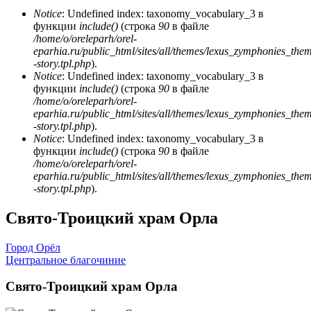
Notice
: Undefined index: taxonomy_vocabulary_3 в
функции
include()
(строка
90
в файле
/home/o/oreleparh/orel-
eparhia.ru/public_html/sites/all/themes/lexus_zymphonies_the
-story.tpl.php
).
Notice
: Undefined index: taxonomy_vocabulary_3 в
функции
include()
(строка
90
в файле
/home/o/oreleparh/orel-
eparhia.ru/public_html/sites/all/themes/lexus_zymphonies_the
-story.tpl.php
).
Notice
: Undefined index: taxonomy_vocabulary_3 в
функции
include()
(строка
90
в файле
/home/o/oreleparh/orel-
eparhia.ru/public_html/sites/all/themes/lexus_zymphonies_the
-story.tpl.php
).
Свято-Троицкий храм Орла
Город Орёл
Центральное благочиние
Свято-Троицкий храм Орла