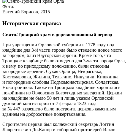
Фото:
Евгений Борисов, 2015
Историческая справка
Свято-Троицкий храм в дореволюционный период
При учреждении Орловской губернии в 1778 году под
кладбище для 3-й части города было отведено новое место
за городом, близ Наугорской дороги. Кроме того, что
Троицкое кладбище было отведено для 3-части города Орла,
к нему, по приходскому положению, были отнесены
загородные деревни: Сухая Орлица, Некрасовка,
Костомаровка, Жилина, Тельгино, Никуличи, Кишкинка
и погородные слободы Подмомонастырская, Солдатская,
Новотроицкая. Также на Троицком кладбище хоронились
покойники из Орловских Богоугодных заведений. Церкви
на кладбище не было 50 лет и лишь указом Орловской
духовной консистории от 7 февраля 1823 года
за № 447 разрешено было построить церковь каменным
зданием на доброхотные пожертвования.
Строителем церкви был коллежский секретарь Логгин
Лаврентьевич Де-Канор и соборный протоиерей Иаков