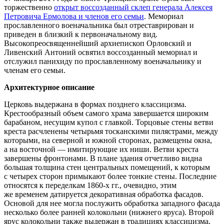
торжественно
открыт воссозданный склеп генерала Алексея
Петровича Ермолова и членов его семьи
. Мемориал
прославленного военачальника был отреставрирован и
приведен в близкий к первоначальному вид.
Высокопреосвященнейший архиепископ Орловский и
Ливенский Антоний освятил воссозданный мемориал и
отслужил панихиду по прославленному военачальнику и
членам его семьи.
Архитектурное описание
Церковь выдержана в формах позднего классицизма.
Крестообразный объем самого храма завершается широким
барабаном, несущим купол с главкой. Торцовые стены ветви
креста расчленены четырьмя тосканскими пилястрами, между
которыми, на северной и южной сторонах, размещены окна,
а на восточной — имитирующие их ниши. Ветви креста
завершены фронтонами. В плане здания отчетливо видна
большая толщина стен центральных помещений, к которым
с четырех сторон примыкают более тонкие стены. Последние
относятся к переделкам 1860-х гг., очевидно, этим
же временем датируется декоративная обработка фасадов.
Основой для нее могла послужить обработка западного фасада
несколько более ранней колокольни (нижнего яруса). Второй
ярус колокольни также выдержан в традициях классицизма,