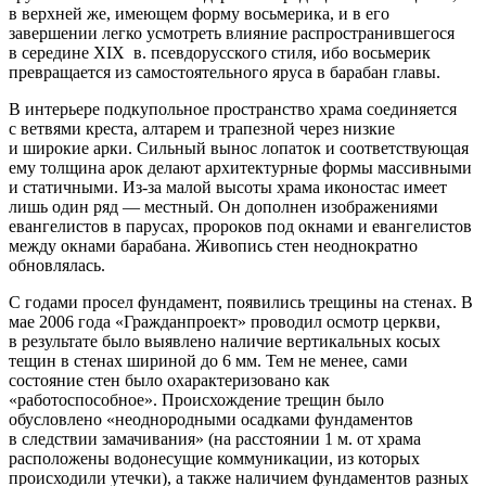
в верхней же, имеющем форму восьмерика, и в его
завершении легко усмотреть влияние распространившегося
в середине XIX в. псевдорусского стиля, ибо восьмерик
превращается из самостоятельного яруса в барабан главы.
В интерьере подкупольное пространство храма соединяется
с ветвями креста, алтарем и трапезной через низкие
и широкие арки. Сильный вынос лопаток и соответствующая
ему толщина арок делают архитектурные формы массивными
и статичными. Из-за малой высоты храма иконостас имеет
лишь один ряд — местный. Он дополнен изображениями
евангелистов в парусах, пророков под окнами и евангелистов
между окнами барабана. Живопись стен неоднократно
обновлялась.
С годами просел фундамент, появились трещины на стенах. В
мае 2006 года «Гражданпроект» проводил осмотр церкви,
в результате было выявлено наличие вертикальных косых
тещин в стенах шириной до 6 мм. Тем не менее, сами
состояние стен было охарактеризовано как
«работоспособное». Происхождение трещин было
обусловлено «неоднородными осадками фундаментов
в следствии замачивания» (на расстоянии 1 м. от храма
расположены водонесущие коммуникации, из которых
происходили утечки), а также наличием фундаментов разных