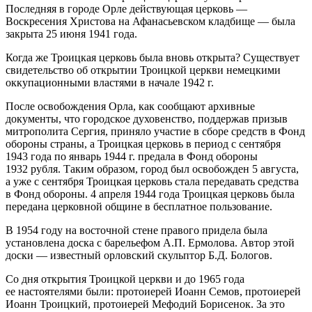
Последняя в городе Орле действующая церковь —
Воскресения Христова на Афанасьевском кладбище — была
закрыта 25 июня 1941 года.
Когда же Троицкая церковь была вновь открыта? Существует
свидетельство об открытии Троицкой церкви немецкими
оккупационными властями в начале 1942 г.
После освобождения Орла, как сообщают архивные
документы, что городское духовенство, поддержав призыв
митрополита Сергия, приняло участие в сборе средств в Фонд
обороны страны, а Троицкая церковь в период с сентября
1943 года по январь 1944 г. предала в Фонд обороны
1932 рубля. Таким образом, город был освобожден 5 августа,
а уже с сентября Троицкая церковь стала передавать средства
в Фонд обороны. 4 апреля 1944 года Троицкая церковь была
передана церковной общине в бесплатное пользование.
В 1954 году на восточной стене правого придела была
установлена доска с барельефом А.П. Ермолова. Автор этой
доски — известный орловский скульптор Б.Д. Бологов.
Со дня открытия Троицкой церкви и до 1965 года
ее настоятелями были: протоиерей Иоанн Семов, протоиерей
Иоанн Троицкий, протоиерей Мефодий Борисенок. За это