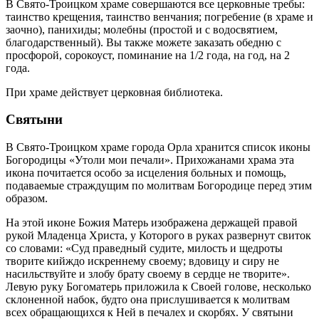
В Свято-Троицком храме совершаются все церковные требы:
таинство крещения, таинство венчания; погребение (в храме и
заочно), панихиды; молебны (простой и с водосвятием,
благодарственный). Вы также можете заказать обедню с
просфорой, сорокоуст, поминание на 1/2 года, на год, на 2
года.
При храме действует церковная библиотека.
Святыни
В Свято-Троицком храме города Орла хранится список иконы
Богородицы «Утоли мои печали». Прихожанами храма эта
икона почитается особо за исцеления больных и помощь,
подаваемые страждущим по молитвам Богородице перед этим
образом.
На этой иконе Божия Матерь изображена держащей правой
рукой Младенца Христа, у Которого в руках развернут свиток
со словами: «Суд праведный судите, милость и щедроты
творите кийждо искреннему своему; вдовицу и сиру не
насильствуйте и злобу брату своему в сердце не творите».
Левую руку Богоматерь приложила к Своей голове, несколько
склоненной набок, будто она прислушивается к молитвам
всех обращающихся к Ней в печалех и скорбях. У святыни