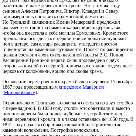
До 1864 года над могилою Ермолова не было никакого
памятника и даже деревянного креста. Но в том же году
сыновья Алексея Петровича, Виктор, Клавдий и Север
вознамерились поставить над могилой памятник.
Но Троицкий священник Иоанн Мещерский предложил
им вместо устройства памятника расширить церковь так,
чтобы она вместила в себе могилы Ермоловых. Кроме этого
предполагалось сделать в церкви новый дощатый дубовый
пол в алтаре, сам алтарь расширить, утвердить престол
и иконостас на каменном фундаменте. Проект по расширению
церкви составил архитектор казенной палаты В.С. Попов.
Расширение Троицкой церкви было произведено с двух
сторон — южной и северной, причем расстояние, отделявшее
церковь от колокольни, вошло под своды храма.
Освящение перестроенного храма было совершено 15 октября
1867 года преосвященным
епископом Макарием
(Миролюбовым)
.
Первоначально Троицкая колокольня состояла из двух столбов
с перекладиной. В 1838 году столбы эти обветшали и вместо
них поставлены были новые дубовые, с устройством над
ними деревянной кровли, и в таком оставалась до 1850 года. В
1851 году начался сбор пожертвований на строительство
каменной колокольни. Постройка колокольни,
производившаяся рядчиком по контракту, была начата летом