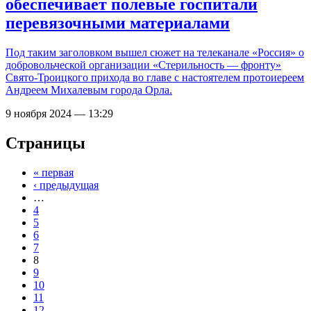
обеспечивает полевые госпитали
перевязочными материалами
Под таким заголовком вышел сюжет на телеканале «Россия» о
добровольческой организации «Стерильность — фронту»
Свято-Троицкого прихода во главе с настоятелем протоиереем
Андреем Михалевым города Орла.
9 ноября 2024 — 13:29
Страницы
« первая
‹ предыдущая
…
4
5
6
7
8
9
10
11
12