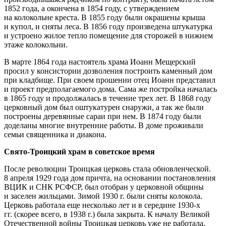
1852 года, а окончена в 1854 году, с утверждением
на колокольне креста. В 1855 году были окрашены крыша
и купол, и сняты леса. В 1856 году произведена штукатурка
и устроено жилое тепло помещение для сторожей в нижнем
этаже колокольни.
В марте 1864 года настоятель храма Иоанн Мещерский
просил у консистории дозволения построить каменный дом
при кладбище. При своем прошении отец Иоанн представил
и проект предполагаемого дома. Сама же постройка началась
в 1865 году и продолжалась в течение трех лет. В 1868 году
церковный дом был оштукатурен снаружи, а так же были
построены деревянные сараи при нем. В 1874 году были
доделаны многие внутренние работы. В доме проживали
семьи священника и диакона.
Свято-Троицкий храм в советское время
После революции Троицкая церковь стала обновленческой.
8 апреля 1929 года дом причта, на основании постановления
ВЦИК и СНК РСФСР, был отобран у церковной общины
и заселен жильцами. Зимой 1930 г. были сняты колокола.
Церковь работала еще несколько лет и в середине 1930-х
гг. (скорее всего, в 1938 г.) была закрыта. К началу Великой
Отечественной войны Троицкая церковь уже не работала.