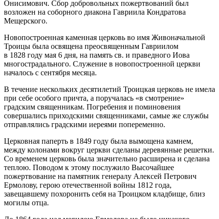
Онисимович. Сбор добровольных пожертвований был
возложен на соборного диакона Гавриила Кондратова
Мещерского.
Новопостроенная каменная церковь во имя Живоначальной
Троицы была освящена преосвященным Гавриилом
в 1828 году мая 6 дня, на память св. и праведного Иова
многострадального. Служение в новопостроенной церкви
началось с сентября месяца.
В течение нескольких десятилетий Троицкая церковь не имела
при себе особого причта, а поручалась «в смотрение»
градским священникам. Погребения и поминовения
совершались приходскими священниками, самые же службы
отправлялись градскими иереями попеременно.
Церковная паперть в 1849 году была вымощена камнем,
между колонами вокруг церкви сделаны деревянные решетки.
Со временем церковь была значительно расширена и сделана
теплою. Поводом к этому послужило Высочайшее
пожертвование на памятник генералу Алексей Петрович
Ермолову, герою отечественной войны 1812 года,
завещавшему похоронить себя на Троицком кладбище, близ
могилы отца.