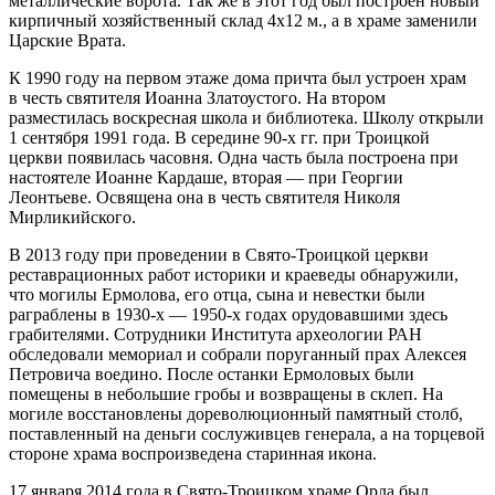
металлические ворота. Так же в этот год был построен новый
кирпичный хозяйственный склад 4х12 м., а в храме заменили
Царские Врата.
К 1990 году на первом этаже дома причта был устроен храм
в честь святителя Иоанна Златоустого. На втором
разместилась воскресная школа и библиотека. Школу открыли
1 сентября 1991 года. В середине 90-х гг. при Троицкой
церкви появилась часовня. Одна часть была построена при
настоятеле Иоанне Кардаше, вторая — при Георгии
Леонтьеве. Освящена она в честь святителя Николя
Мирликийского.
В 2013 году при проведении в Свято-Троицкой церкви
реставрационных работ историки и краеведы обнаружили,
что могилы Ермолова, его отца, сына и невестки были
раграблены в 1930-х — 1950-х годах орудовавшими здесь
грабителями. Сотрудники Института археологии РАН
обследовали мемориал и собрали поруганный прах Алексея
Петровича воедино. После останки Ермоловых были
помещены в небольшие гробы и возвращены в склеп. На
могиле восстановлены дореволюционный памятный столб,
поставленный на деньги сослуживцев генерала, а на торцевой
стороне храма воспроизведена старинная икона.
17 января 2014 года в Свято-Троицком храме Орла был