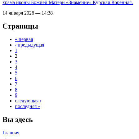
храма иконы Божией Матери «Знамение» Курская-Коренная.
14 января 2026 — 14:38
Страницы
« первая
‹ предыдущая
1
2
3
4
5
6
7
8
9
следующая ›
последняя »
Вы здесь
Главная
→