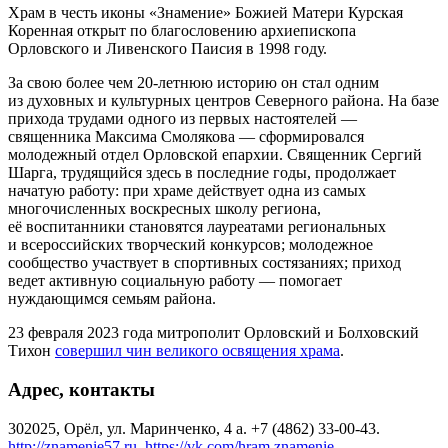
Храм в честь иконы «Знамение» Божией Матери Курская
Коренная открыт по благословению архиепископа
Орловского и Ливенского Паисия в 1998 году.
За свою более чем 20-летнюю историю он стал одним
из духовных и культурных центров Северного района. На базе
прихода трудами одного из первых настоятелей —
священника Максима Смолякова — сформировался
молодежный отдел Орловской епархии. Священник Сергий
Шарга, трудящийся здесь в последние годы, продолжает
начатую работу: при храме действует одна из самых
многочисленных воскресных школу региона,
её воспитанники становятся лауреатами региональных
и всероссийских творческий конкурсов; молодежное
сообщество участвует в спортивных состязаниях; приход
ведет активную социальную работу — помогает
нуждающимся семьям района.
23 февраля 2023 года митрополит Орловский и Болховский
Тихон
совершил чин великого освящения храма
.
Адрес, контакты
302025, Орёл, ул. Маринченко, 4 a. +7 (4862) 33-00-43.
http://znamenie57.ru
.
https://vk.com/hram.znamenie