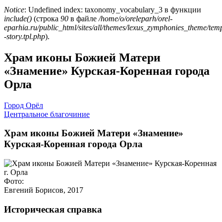
Notice
: Undefined index: taxonomy_vocabulary_3 в функции
include()
(строка
90
в файле
/home/o/oreleparh/orel-
eparhia.ru/public_html/sites/all/themes/lexus_zymphonies_theme/tem
-story.tpl.php
).
Храм иконы Божией Матери
«Знамение» Курская-Коренная города
Орла
Город Орёл
Центральное благочиние
Храм иконы Божией Матери «Знамение»
Курская-Коренная города Орла
Фото:
Евгений Борисов, 2017
Историческая справка