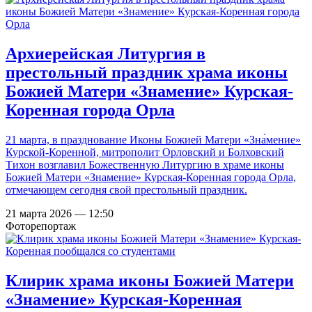
Архиерейская Литургия в
престольный праздник храма иконы
Божией Матери «Знамение» Курская-
Коренная города Орла
21 марта, в празднование Иконы Божией Матери «Зна́мение»
Курской-Коренной, митрополит Орловский и Болховский
Тихон возглавил Божественную Литургию в храме иконы
Божией Матери «Знамение» Курская-Коренная города Орла,
отмечающем сегодня свой престольный праздник.
21 марта 2026 — 12:50
Фоторепортаж
Клирик храма иконы Божией Матери
«Знамение» Курская-Коренная