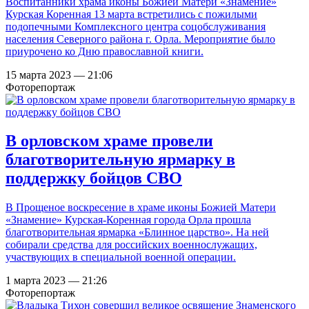
Воспитанники храма иконы Божией Матери «Знамение»
Курская Коренная 13 марта встретились с пожилыми
подопечными Комплексного центра соцобслуживания
населения Северного района г. Орла. Мероприятие было
приурочено ко Дню православной книги.
15 марта 2023 — 21:06
Фоторепортаж
В орловском храме провели
благотворительную ярмарку в
поддержку бойцов СВО
В Прощеное воскресение в храме иконы Божией Матери
«Знамение» Курская-Коренная города Орла прошла
благотворительная ярмарка «Блинное царство». На ней
собирали средства для российских военнослужащих,
участвующих в специальной военной операции.
1 марта 2023 — 21:26
Фоторепортаж