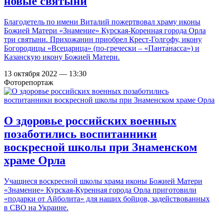
новые святыни
Благодетель по имени Виталий пожертвовал храму иконы
Божией Матери «Знамение» Курская-Коренная города Орла
три святыни. Прихожанин приобрел Крест-Голгофу, икону
Богородицы «Всецарица» (по-гречески – «Панта́насса») и
Казанскую икону Божией Матери.
13 октября 2022 — 13:30
Фоторепортаж
О здоровье российских военных
позаботились воспитанники
воскресной школы при Знаменском
храме Орла
Учащиеся воскресной школы храма иконы Божией Матери
«Знамение» Курская-Куренная города Орла приготовили
«подарки от Айболита» для наших бойцов, задействованных
в СВО на Украине.