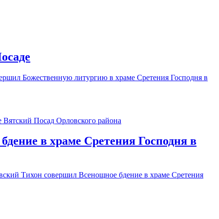
Посаде
вершил Божественную литургию в храме Сретения Господня в
бдение в храме Сретения Господня в
овский Тихон совершил Всенощное бдение в храме Сретения