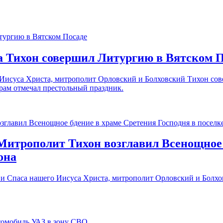
а Тихон совершил Литургию в Вятском 
го Иисуса Христа, митрополит Орловский и Болховский Тихон со
рам отмечал престольный праздник.
Митрополит Тихон возглавил Всенощное 
она
а и Спаса нашего Иисуса Христа, митрополит Орловский и Болх