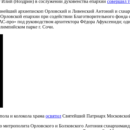
т Илий (Ноздрин) в сослужении духовенства епархии
совершил 
еннейший архиепископ Орловский и Ливенский Антоний и схиа
ь Орловской епархии при содействии Благотворительного фонда
«АС-про» под руководством архитектора Фёдора Афуксениди; од
лимпийском парке г. Сочи.
упола и колокола храма
освятил
Святейший Патриарх Московский 
о митрополита Орловского и Болховского Антония схиархиман