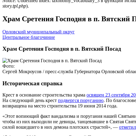
Notice
: Undefined index: taxonomy_vocabulary_3 в функции
includ
story.tpl.php
).
Храм Сретения Господня в п. Вятский 
Орловский муниципальный округ
Центральное благочиние
Храм Сретения Господня в п. Вятский Посад
Фото:
Сергей Мокроусов / пресс-служба Губернатора Орловской облас
Историческая справка
Крест в основание строительства храма
освящен 23 сентября 20
На следующий день крест
подвергся поруганию
. По благослов
возвращена на место строительства 19 июня 2014 года.
«Этот вопиющий факт вандализма и поругания нашей Святыни с
чтобы из них выходили не девицы, танцевавшие в Святая Свя
силой вошедшего в них демона плотских страстей», —
отмети