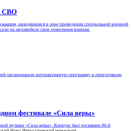
у СВО
лужащим, находящимся в зоне проведения специальной военной
сали на автомобиле свои пожелания воинам.
етей организовали интерактивную программу и приготовили
одном фестивале «Сила веры»
нной музыки «Сила веры». Конкурс был посвящен 86-й
нский Ново-Иерусалимский монастырь.