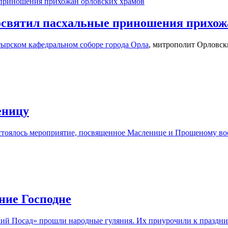
освятил пасхальные приношения прихож
ырском кафедральном соборе города Орла
, митрополит Орловск
еницу
стоялось мероприятие, посвященное Масленице и Прощеному вос
ние Господне
ий Посад» прошли народные гуляния. Их приурочили к праздник