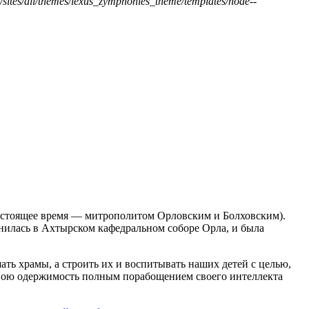
/sites/all/themes/lexus_zymphonies_theme/templates/node--
стоящее время — митрополитом Орловским и Болховским).
анилась в Ахтырском кафедральном соборе Орла, и была
ть храмы, а строить их и воспитывать наших детей с целью,
свою одержимость полным порабощением своего интеллекта