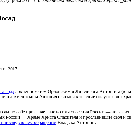
e()
(строка
90
в файле
/home/o/oreleparh/orel-eparhia.ru/public_html
Посад
ти, 2017
12 года
архиепископом Орловским и Ливенским Антонием (в на
ению архиепископа Антония святыня в течение полутора лет хр
ам по себе призывает нас во имя спасения России — не разруша
тых России — Храме Христа Спасителя и прославившие себя и 
л в последующем обращении
Владыка Антоний.