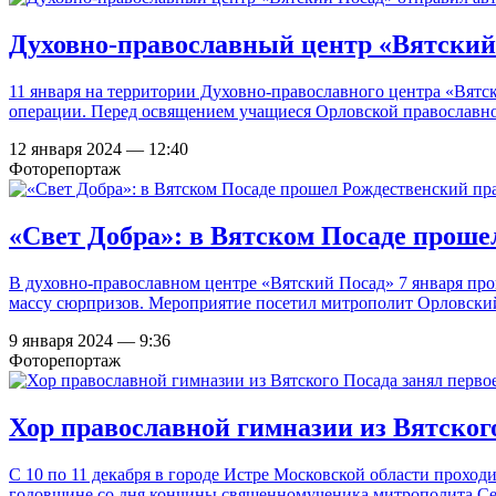
Духовно-православный центр «Вятский
11 января на территории Духовно-православного центра «Вят
операции. Перед освящением учащиеся Орловской православно
12 января 2024 — 12:40
Фоторепортаж
«Свет Добра»: в Вятском Посаде проше
В духовно-православном центре «Вятский Посад» 7 января пр
массу сюрпризов. Мероприятие посетил митрополит Орловски
9 января 2024 — 9:36
Фоторепортаж
Хор православной гимназии из Вятског
С 10 по 11 декабря в городе Истре Московской области прохо
годовщине со дня кончины
священномученика митрополита Се