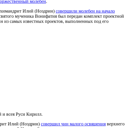
торжественный молебен
.
рхимандрит Илий (Ноздрин)
совершили молебен на начало
 святого мученика Вонифатия был передан комплект проектной
ин из самых известных проектов, выполненных под его
и всея Руси Кирилл.
дрит Илий (Ноздрин)
совершил чин малого освящения
верхнего