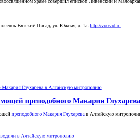
новоосвященном храме совершил епископ Ливенский и Малоарха
оселок Вятский Посад, ул. Южная, д. 1а.
http://vposad.ru
 мощей преподобного Макария Глухарев
мощей
преподобного Макария Глухарева
в Алтайскую митрополию.