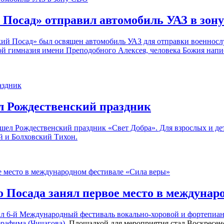
 Посад» отправил автомобиль УАЗ в зон
ский Посад» был освящен автомобиль УАЗ для отправки военнос
й гимназия имени Преподобного Алексея, человека Божия напи
л Рождественский праздник
ошел Рождественский праздник «Свет Добра». Для взрослых и д
й и Болховский Тихон.
о Посада занял первое место в междунар
дил 6-й Международный фестиваль вокально-хоровой и фортепиа
рафима (Чичагова)
. Площадкой для мероприятия стал Воскресе