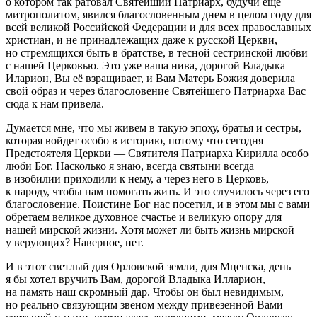
о котором так ратовал Святейший Патриарх, будучи еще
митрополитом, явился благословенным днем в целом году для
всей великой Российской Федерации и для всех православных
христиан, и не принадлежащих даже к русской Церкви,
но стремящихся быть в братстве, в тесной сестринской любви
с нашей Церковью. Это уже ваша нива, дорогой Владыка
Иларион, Вы её взращивает, и Вам Матерь Божия доверила
свой образ и через благословение Святейшего Патриарха Вас
сюда к нам привела.
Думается мне, что мы живем в такую эпоху, братья и сестры,
которая войдет особо в историю, потому что сегодня
Предстоятеля Церкви — Святителя Патриарха Кирилла особо
люби Бог. Насколько я знаю, всегда святыни всегда
в изобилии приходили к нему, а через него в Церковь,
к народу, чтобы нам помогать жить. И это случилось через его
благословение. Поистине Бог нас посетил, и в этом мы с вами
обретаем великое духовное счастье и великую опору для
нашей мирской жизни. Хотя может ли быть жизнь мирской
у верующих? Наверное, нет.
И в этот светлый для Орловской земли, для Мценска, день
я бы хотел вручить Вам, дорогой Владыка Илларион,
на память наш скромный дар. Чтобы он был невидимым,
но реально связующим звеном между привезенной Вами