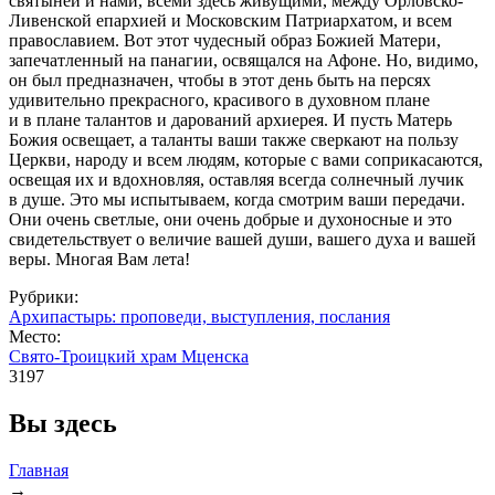
святыней и нами, всеми здесь живущими, между Орловско-
Ливенской епархией и Московским Патриархатом, и всем
православием. Вот этот чудесный образ Божией Матери,
запечатленный на панагии, освящался на Афоне. Но, видимо,
он был предназначен, чтобы в этот день быть на персях
удивительно прекрасного, красивого в духовном плане
и в плане талантов и дарований архиерея. И пусть Матерь
Божия освещает, а таланты ваши также сверкают на пользу
Церкви, народу и всем людям, которые с вами соприкасаются,
освещая их и вдохновляя, оставляя всегда солнечный лучик
в душе. Это мы испытываем, когда смотрим ваши передачи.
Они очень светлые, они очень добрые и духоносные и это
свидетельствует о величие вашей души, вашего духа и вашей
веры. Многая Вам лета!
Рубрики:
Архипастырь: проповеди, выступления, послания
Место:
Свято-Троицкий храм Мценска
3197
Вы здесь
Главная
→