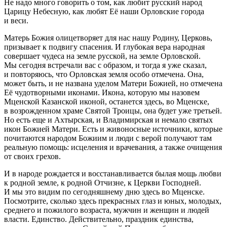
Не надо много говорить о том, как любит русский народ
Царицу Небесную, как любят Её наши Орловские города
и веси.
Матерь Божия олицетворяет для нас нашу Родину, Церковь,
призывает к подвигу спасения. И глубокая вера народная
совершает чудеса на земле русской, на земле Орловской.
Мы сегодня встречали вас с образом, и тогда я уже сказал,
и повторяюсь, что Орловская земля особо отмечена. Она,
может быть, и не названа уделом Матери Божией, но отмечена
Её чудотворными иконами. Икона, которую мы назовем
Мценской Казанской иконой, останется здесь, во Мценске,
в возрожденном храме Святой Троицы, она будет уже третьей.
Но есть еще и Ахтырская, и Владимирская и немало святых
икон Божией Матери. Есть и живоносные источники, которые
почитаются народом Божиим и люди с верой получают там
реальную помощь: исцеления и врачевания, а также очищения
от своих грехов.
И в народе рождается и восстанавливается былая мощь любви
к родной земле, к родной Отчизне, к Церкви Господней.
И мы это видим по сегодняшнему дню здесь во Мценске.
Посмотрите, сколько здесь прекрасных глаз и юных, молодых,
среднего и пожилого возраста, мужчин и женщин и людей
власти. Единство. Действительно, праздник единства,