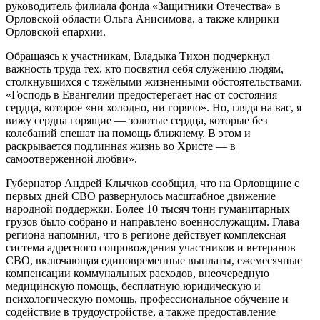
руководитель филиала фонда «Защитники Отечества» в
Орловской области Ольга Анисимова, а также клирики
Орловской епархии.
Обращаясь к участникам, Владыка Тихон подчеркнул
важность труда тех, кто посвятил себя служению людям,
столкнувшихся с тяжёлыми жизненными обстоятельствами.
«Господь в Евангелии предостерегает нас от состояния
сердца, которое «ни холодно, ни горячо». Но, глядя на вас, я
вижу сердца горящие — золотые сердца, которые без
колебаний спешат на помощь ближнему. В этом и
раскрывается подлинная жизнь во Христе — в
самоотверженной любви».
Губернатор Андрей Клычков сообщил, что на Орловщине с
первых дней СВО развернулось масштабное движение
народной поддержки. Более 10 тысяч тонн гуманитарных
грузов было собрано и направлено военнослужащим. Глава
региона напомнил, что в регионе действует комплексная
система адресного сопровождения участников и ветеранов
СВО, включающая единовременные выплаты, ежемесячные
компенсации коммунальных расходов, внеочередную
медицинскую помощь, бесплатную юридическую и
психологическую помощь, профессиональное обучение и
содействие в трудоустройстве, а также предоставление