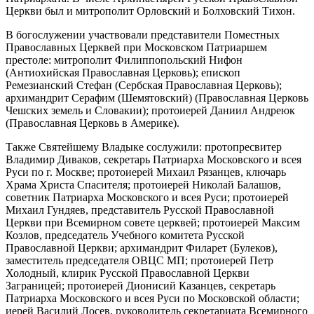
Церкви был и митрополит Орловский и Болховский Тихон.
В богослужении участвовали представители Поместных
Православных Церквей при Московском Патриаршем
престоле: митрополит Филиппопольский Нифон
(Антиохийская Православная Церковь); епископ
Ремезианский Стефан (Сербская Православная Церковь);
архимандрит Серафим (Шемятовский) (Православная Церковь
Чешских земель и Словакии); протоиерей Даниил Андреюк
(Православная Церковь в Америке).
Также Святейшему Владыке сослужили: протопресвитер
Владимир Диваков, секретарь Патриарха Московского и всея
Руси по г. Москве; протоиерей Михаил Рязанцев, ключарь
Храма Христа Спасителя; протоиерей Николай Балашов,
советник Патриарха Московского и всея Руси; протоиерей
Михаил Гундяев, представитель Русской Православной
Церкви при Всемирном совете церквей; протоиерей Максим
Козлов, председатель Учебного комитета Русской
Православной Церкви; архимандрит Филарет (Булеков),
заместитель председателя ОВЦС МП; протоиерей Петр
Холодный, клирик Русской Православной Церкви
Заграницей; протоиерей Дионисий Казанцев, секретарь
Патриарха Московского и всея Руси по Московской области;
иерей Василий Лосев, руководитель секретариата Всемирного