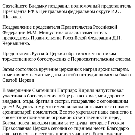
Святейшего Владыку поздравил полномочный представитель
Президента РФ в Центральном федеральном округе И.О.
Щеголев.
Поздравление председателя Правительства Российской
Федерации М.М. Мишустина огласил заместитель
председателя Правительства Российской Федерации Д.Н.
Чернышенко.
Предстоятель Русской Церкви обратился к участникам
торжественного богослужения с Первосвятительским словом.
Затем состоялось вручение церковных наград архипастырям,
отметившим памятные даты и особо потрудившимся на благо
Святой Церкви.
В завершение Святейший Патриарх Кирилл напутствовал
участников богослужения: «Еще раз всех вас, мои дорогие
владыки, отцы, братия и сестры, поздравляю с сегодняшним
днем! Радуюсь тому, что имею возможность вместе с сонмом
архипастырей помолиться. Все это укрепляет наше единство и
совместное понимание огромной ответственности перед
Богом, перед народом нашим за те труды, которые Русская
Православная Церковь сегодня со тщанием несет. Благодарю
еще раз всех, кто сегодня принял участие в богослужении.