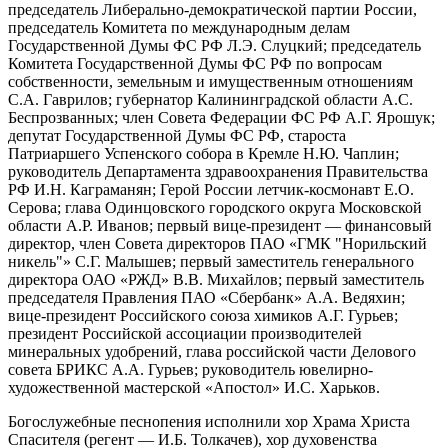
председатель Либерально-демократической партии России,
председатель Комитета по международным делам
Государственной Думы ФС РФ Л.Э. Слуцкий; председатель
Комитета Государственной Думы ФС РФ по вопросам
собственности, земельным и имущественным отношениям
С.А. Гаврилов; губернатор Калининградской области А.С.
Беспрозванных; член Совета Федерации ФС РФ А.Г. Ярошук;
депутат Государственной Думы ФС РФ, староста
Патриаршего Успенского собора в Кремле Н.Ю. Чаплин;
руководитель Департамента здравоохранения Правительства
РФ И.Н. Каграманян; Герой России летчик-космонавт Е.О.
Серова; глава Одинцовского городского округа Московской
области А.Р. Иванов; первый вице-президент — финансовый
директор, член Совета директоров ПАО «ГМК "Норильский
никель"» С.Г. Малышев; первый заместитель генерального
директора ОАО «РЖД» В.В. Михайлов; первый заместитель
председателя Правления ПАО «Сбербанк» А.А. Ведяхин;
вице-президент Российского союза химиков А.Г. Гурьев;
президент Российской ассоциации производителей
минеральных удобрений, глава российской части Делового
совета БРИКС А.А. Гурьев; руководитель ювелирно-
художественной мастерской «Апостол» И.С. Харьков.
Богослужебные песнопения исполнили хор Храма Христа
Спасителя (регент — И.Б. Толкачев), хор духовенства