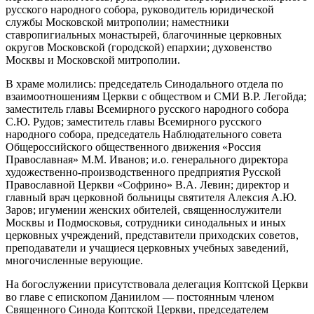
русского народного собора, руководитель юридической
службы Московской митрополии; наместники
ставропигиальных монастырей, благочинные церковных
округов Московской (городской) епархии; духовенство
Москвы и Московской митрополии.
В храме молились: председатель Синодального отдела по
взаимоотношениям Церкви с обществом и СМИ В.Р. Легойда;
заместитель главы Всемирного русского народного собора
С.Ю. Рудов; заместитель главы Всемирного русского
народного собора, председатель Наблюдательного совета
Общероссийского общественного движения «Россия
Православная» М.М. Иванов; и.о. генерального директора
художественно-производственного предприятия Русской
Православной Церкви «Софрино» В.А. Левин; директор и
главный врач церковной больницы святителя Алексия А.Ю.
Заров; игумении женских обителей, священнослужители
Москвы и Подмосковья, сотрудники синодальных и иных
церковных учреждений, представители приходских советов,
преподаватели и учащиеся церковных учебных заведений,
многочисленные верующие.
На богослужении присутствовала делегация Коптской Церкви
во главе с епископом Даниилом — постоянным членом
Священного Синода Коптской Церкви, председателем