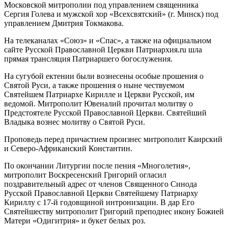
Московской митрополии под управлением священника
Сергия Голева и мужской хор «Всехсвятский» (г. Минск) под
управлением Дмитрия Токмакова.
На телеканалах «Союз» и «Спас», а также на официальном
сайте Русской Православной Церкви Патриархия.ru шла
прямая трансляция Патриаршего богослужения.
На сугубой ектении были вознесены особые прошения о
Святой Руси, а также прошения о ныне чествуемом
Святейшем Патриархе Кирилле и Церкви Русской, им
ведомой. Митрополит Ювеналий прочитал молитву о
Предстоятеле Русской Православной Церкви. Святейший
Владыка вознес молитву о Святой Руси.
Проповедь перед причастием произнес митрополит Каирский
и Северо-Африканский Константин.
По окончании Литургии после пения «Многолетия»,
митрополит Воскресенский Григорий огласил
поздравительный адрес от членов Священного Синода
Русской Православной Церкви Святейшему Патриарху
Кириллу с 17-й годовщиной интронизации. В дар Его
Святейшеству митрополит Григорий преподнес икону Божией
Матери «Одигитрия» и букет белых роз.