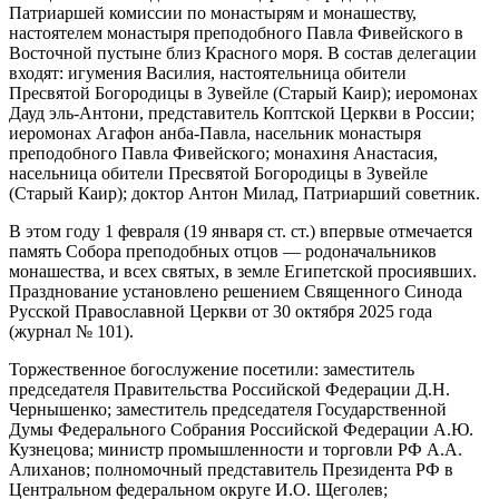
Патриаршей комиссии по монастырям и монашеству,
настоятелем монастыря преподобного Павла Фивейского в
Восточной пустыне близ Красного моря. В состав делегации
входят: игумения Василия, настоятельница обители
Пресвятой Богородицы в Зувейле (Старый Каир); иеромонах
Дауд эль-Антони, представитель Коптской Церкви в России;
иеромонах Агафон анба-Павла, насельник монастыря
преподобного Павла Фивейского; монахиня Анастасия,
насельница обители Пресвятой Богородицы в Зувейле
(Старый Каир); доктор Антон Милад, Патриарший советник.
В этом году 1 февраля (19 января ст. ст.) впервые отмечается
память Собора преподобных отцов — родоначальников
монашества, и всех святых, в земле Египетской просиявших.
Празднование установлено решением Священного Синода
Русской Православной Церкви от 30 октября 2025 года
(журнал № 101).
Торжественное богослужение посетили: заместитель
председателя Правительства Российской Федерации Д.Н.
Чернышенко; заместитель председателя Государственной
Думы Федерального Собрания Российской Федерации А.Ю.
Кузнецова; министр промышленности и торговли РФ А.А.
Алиханов; полномочный представитель Президента РФ в
Центральном федеральном округе И.О. Щеголев;