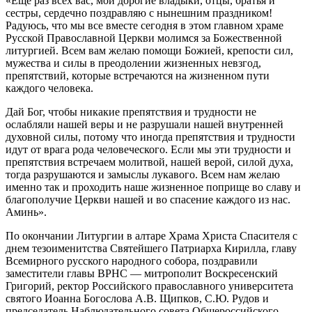
«Еще раз всех вас, мои дорогие владыки, отцы, братья и
сестры, сердечно поздравляю с нынешним праздником!
Радуюсь, что мы все вместе сегодня в этом главном храме
Русской Православной Церкви молимся за Божественной
литургией. Всем вам желаю помощи Божией, крепости сил,
мужества и силы в преодолении жизненных невзгод,
препятствий, которые встречаются на жизненном пути
каждого человека.
Дай Бог, чтобы никакие препятствия и трудности не
ослабляли нашей веры и не разрушали нашей внутренней
духовной силы, потому что иногда препятствия и трудности
идут от врага рода человеческого. Если мы эти трудности и
препятствия встречаем молитвой, нашей верой, силой духа,
тогда разрушаются и замыслы лукавого. Всем нам желаю
именно так и проходить наше жизненное поприще во славу и
благополучие Церкви нашей и во спасение каждого из нас.
Аминь».
По окончании Литургии в алтаре Храма Христа Спасителя с
днем тезоименитства Святейшего Патриарха Кирилла, главу
Всемирного русского народного собора, поздравили
заместители главы ВРНС — митрополит Воскресенский
Григорий, ректор Российского православного университета
святого Иоанна Богослова А.В. Щипков, С.Ю. Рудов и
председатель Наблюдательного совета Общероссийского