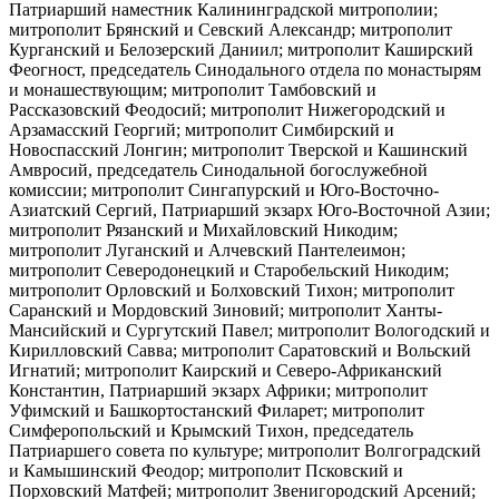
Патриарший наместник Калининградской митрополии;
митрополит Брянский и Севский Александр; митрополит
Курганский и Белозерский Даниил; митрополит Каширский
Феогност, председатель Синодального отдела по монастырям
и монашествующим; митрополит Тамбовский и
Рассказовский Феодосий; митрополит Нижегородский и
Арзамасский Георгий; митрополит Симбирский и
Новоспасский Лонгин; митрополит Тверской и Кашинский
Амвросий, председатель Синодальной богослужебной
комиссии; митрополит Сингапурский и Юго-Восточно-
Азиатский Сергий, Патриарший экзарх Юго-Восточной Азии;
митрополит Рязанский и Михайловский Никодим;
митрополит Луганский и Алчевский Пантелеимон;
митрополит Северодонецкий и Старобельский Никодим;
митрополит Орловский и Болховский Тихон; митрополит
Саранский и Мордовский Зиновий; митрополит Ханты-
Мансийский и Сургутский Павел; митрополит Вологодский и
Кирилловский Савва; митрополит Саратовский и Вольский
Игнатий; митрополит Каирский и Северо-Африканский
Константин, Патриарший экзарх Африки; митрополит
Уфимский и Башкортостанский Филарет; митрополит
Симферопольский и Крымский Тихон, председатель
Патриаршего совета по культуре; митрополит Волгоградский
и Камышинский Феодор; митрополит Псковский и
Порховский Матфей; митрополит Звенигородский Арсений;