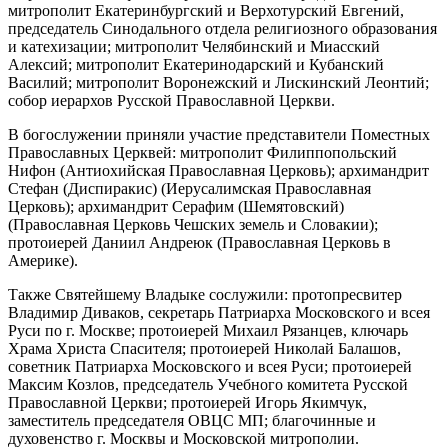
митрополит Екатеринбургский и Верхотурский Евгений,
председатель Синодального отдела религиозного образования
и катехизации; митрополит Челябинский и Миасский
Алексий; митрополит Екатеринодарский и Кубанский
Василий; митрополит Воронежский и Лискинский Леонтий;
собор иерархов Русской Православной Церкви.
В богослужении приняли участие представители Поместных
Православных Церквей: митрополит Филиппопольский
Нифон (Антиохийская Православная Церковь); архимандрит
Стефан (Диспиракис) (Иерусалимская Православная
Церковь); архимандрит Серафим (Шемятовский)
(Православная Церковь Чешских земель и Словакии);
протоиерей Даниил Андреюк (Православная Церковь в
Америке).
Также Святейшему Владыке сослужили: протопресвитер
Владимир Диваков, секретарь Патриарха Московского и всея
Руси по г. Москве; протоиерей Михаил Рязанцев, ключарь
Храма Христа Спасителя; протоиерей Николай Балашов,
советник Патриарха Московского и всея Руси; протоиерей
Максим Козлов, председатель Учебного комитета Русской
Православной Церкви; протоиерей Игорь Якимчук,
заместитель председателя ОВЦС МП; благочинные и
духовенство г. Москвы и Московской митрополии.