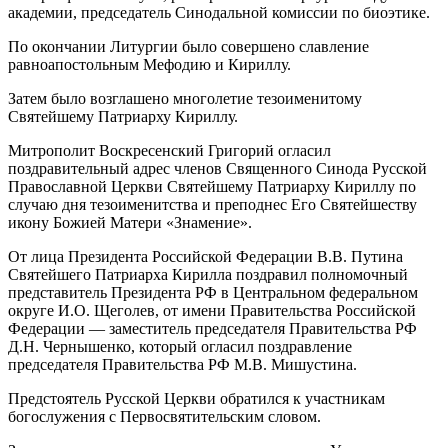
академии, председатель Синодальной комиссии по биоэтике.
По окончании Литургии было совершено славление
равноапостольным Мефодию и Кириллу.
Затем было возглашено многолетие тезоименитому
Святейшему Патриарху Кириллу.
Митрополит Воскресенский Григорий огласил
поздравительный адрес членов Священного Синода Русской
Православной Церкви Святейшему Патриарху Кириллу по
случаю дня тезоименитства и преподнес Его Святейшеству
икону Божией Матери «Знамение».
От лица Президента Российской Федерации В.В. Путина
Святейшего Патриарха Кирилла поздравил полномочный
представитель Президента РФ в Центральном федеральном
округе И.О. Щеголев, от имени Правительства Российской
Федерации — заместитель председателя Правительства РФ
Д.Н. Чернышенко, который огласил поздравление
председателя Правительства РФ М.В. Мишустина.
Предстоятель Русской Церкви обратился к участникам
богослужения с Первосвятительским словом.