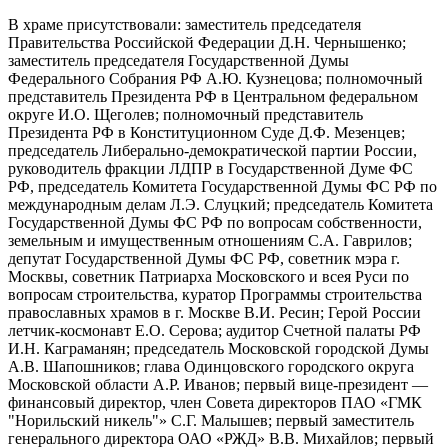
В храме присутствовали: заместитель председателя
Правительства Российской Федерации Д.Н. Чернышенко;
заместитель председателя Государственной Думы
Федерального Собрания РФ А.Ю. Кузнецова; полномочный
представитель Президента РФ в Центральном федеральном
округе И.О. Щеголев; полномочный представитель
Президента РФ в Конституционном Суде Д.Ф. Мезенцев;
председатель Либерально-демократической партии России,
руководитель фракции ЛДПР в Государственной Думе ФС
РФ, председатель Комитета Государственной Думы ФС РФ по
международным делам Л.Э. Слуцкий; председатель Комитета
Государственной Думы ФС РФ по вопросам собственности,
земельным и имущественным отношениям С.А. Гаврилов;
депутат Государственной Думы ФС РФ, советник мэра г.
Москвы, советник Патриарха Московского и всея Руси по
вопросам строительства, куратор Программы строительства
православных храмов в г. Москве В.И. Ресин; Герой России
летчик-космонавт Е.О. Серова; аудитор Счетной палаты РФ
И.Н. Каграманян; председатель Московской городской Думы
А.В. Шапошников; глава Одинцовского городского округа
Московской области А.Р. Иванов; первый вице-президент —
финансовый директор, член Совета директоров ПАО «ГМК
"Норильский никель"» С.Г. Малышев; первый заместитель
генерального директора ОАО «РЖД» В.В. Михайлов; первый