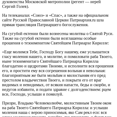
духовенства Московской митрополии (регент — иерей
Сергий Голев).
На телеканалах «Союз» и «Спас», а также на официальном
сайте Русской Православной Церкви Патриархия.ru шла
прямая трансляция Патриаршего богослужения.
На сугубой ектении были вознесены молитвы о Святой Руси.
Также на сугубой ектении были возглашены особые
прошения о тезоименитом Святейшем Патриархе Кирилле:
«Еще молимся Тебе, Господу Богу нашему, еже услышатися
гласу моления нашего, и молитве, и помиловати раба Твоего,
ныне тезоименитаго Святейшаго Патриарха Кирилла
благодатию и щедротами Твоими, и исполнити вся прошения
его, и простити ему вся согрешения вольная и невольная:
благоприятным же быти мольбам и милостыням его пред
престолом владычествия Твоего, и покрыти его от враг
видимых и невидимых, от всякия напасти, беды и скорби, и
недугов избавити, и подати здравие с долгоденствием: рцем
вси, Господи, услыши и помилуй.
Призри, Владыко Человеколюбче, милостивным Твоим оком
на раба Твоего Святейшего Патриарха Кирилла: и услыши
моления наша с верою приносимыя, яко Сам рекл еси: вся