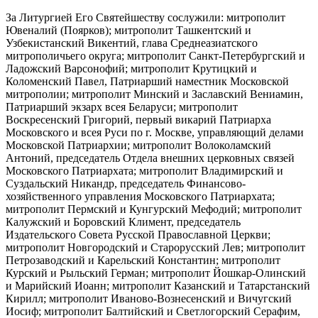
За Литургией Его Святейшеству сослужили: митрополит
Ювеналий (Поярков); митрополит Ташкентский и
Узбекистанский Викентий, глава Среднеазиатского
митрополичьего округа; митрополит Санкт-Петербургский и
Ладожский Варсонофий; митрополит Крутицкий и
Коломенский Павел, Патриарший наместник Московской
митрополии; митрополит Минский и Заславский Вениамин,
Патриарший экзарх всея Беларуси; митрополит
Воскресенский Григорий, первый викарий Патриарха
Московского и всея Руси по г. Москве, управляющий делами
Московской Патриархии; митрополит Волоколамский
Антоний, председатель Отдела внешних церковных связей
Московского Патриархата; митрополит Владимирский и
Суздальский Никандр, председатель Финансово-
хозяйственного управления Московского Патриархата;
митрополит Пермский и Кунгурский Мефодий; митрополит
Калужский и Боровский Климент, председатель
Издательского Совета Русской Православной Церкви;
митрополит Новгородский и Старорусский Лев; митрополит
Петрозаводский и Карельский Константин; митрополит
Курский и Рыльский Герман; митрополит Йошкар-Олинский
и Марийский Иоанн; митрополит Казанский и Татарстанский
Кирилл; митрополит Иваново-Вознесенский и Вичугский
Иосиф; митрополит Балтийский и Светлогорский Серафим,