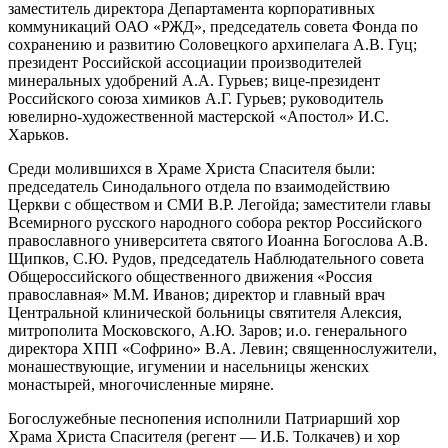
заместитель директора Департамента корпоративных
коммуникаций ОАО «РЖД», председатель совета Фонда по
сохранению и развитию Соловецкого архипелага А.В. Гуц;
президент Российской ассоциации производителей
минеральных удобрений А.А. Гурьев; вице-президент
Российского союза химиков А.Г. Гурьев; руководитель
ювелирно-художественной мастерской «Апостол» И.С.
Харьков.
Среди молившихся в Храме Христа Спасителя были:
председатель Синодального отдела по взаимодействию
Церкви с обществом и СМИ В.Р. Легойда; заместители главы
Всемирного русского народного собора ректор Российского
православного университета святого Иоанна Богослова А.В.
Щипков, С.Ю. Рудов, председатель Наблюдательного совета
Общероссийского общественного движения «Россия
православная» М.М. Иванов; директор и главный врач
Центральной клинической больницы святителя Алексия,
митрополита Московского, А.Ю. Заров; и.о. генерального
директора ХПП «Софрино» В.А. Левин; священнослужители,
монашествующие, игумении и насельницы женских
монастырей, многочисленные миряне.
Богослужебные песнопения исполнили Патриарший хор
Храма Христа Спасителя (регент — И.Б. Толкачев) и хор