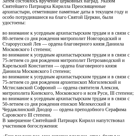
Затем состоялось вручение церковных наград. Указом
Святейшего Патриарха Кирилла Преосвященные
архипастыри, отметившие памятные даты в текущем году и
особо потрудившиеся на благо Святой Церкви, были
удостоены:
во внимание к усердным архипастырским трудам и в связи с
80-летием со дня рождения митрополит Новгородский и
Старорусский Лев — ордена благоверного князя Даниила
Московского I степени;
во внимание к усердным архипастырским трудам и в связи с
75-летием со дня рождения митрополит Петрозаводский и
Карельский Константин — ордена благоверного князя
Даниила Московского I степени;
во внимание к усердным архипастырским трудам и в связи с
75-летием со дня рождения архиепископ Могилевский и
Мстиславский Софроний — ордена святителя Алексия,
митрополита Киевского, Московского и всея Руси, III степени;
во внимание к усердным архипастырским трудам и в связи с
50-летием со дня рождения епископ Мелекесский и
Чердаклинский Диодор — ордена преподобного Серафима
Саровского III степени.
В завершение Святейший Патриарх Кирилл напутствовал
участников богослужения: