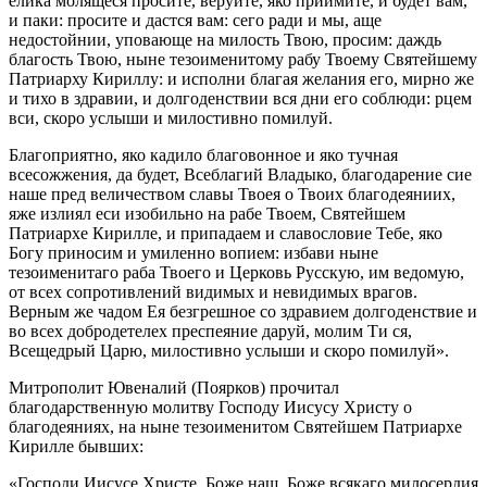
елика молящеся просите, веруйте, яко приимите, и будет вам,
и паки: просите и дастся вам: сего ради и мы, аще
недостойнии, уповающе на милость Твою, просим: даждь
благость Твою, ныне тезоименитому рабу Твоему Святейшему
Патриарху Кириллу: и исполни благая желания его, мирно же
и тихо в здравии, и долгоденствии вся дни его соблюди: рцем
вси, скоро услыши и милостивно помилуй.
Благоприятно, яко кадило благовонное и яко тучная
всесожжения, да будет, Всеблагий Владыко, благодарение сие
наше пред величеством славы Твоея о Твоих благодеяниих,
яже излиял еси изобильно на рабе Твоем, Святейшем
Патриархе Кирилле, и припадаем и славословие Тебе, яко
Богу приносим и умиленно вопием: избави ныне
тезоименитаго раба Твоего и Церковь Русскую, им ведомую,
от всех сопротивлений видимых и невидимых врагов.
Верным же чадом Ея безгрешное со здравием долгоденствие и
во всех добродетелех преспеяние даруй, молим Ти ся,
Всещедрый Царю, милостивно услыши и скоро помилуй».
Митрополит Ювеналий (Поярков) прочитал
благодарственную молитву Господу Иисусу Христу о
благодеяниях, на ныне тезоименитом Святейшем Патриархе
Кирилле бывших:
«Господи Иисусе Христе, Боже наш, Боже всякаго милосердия