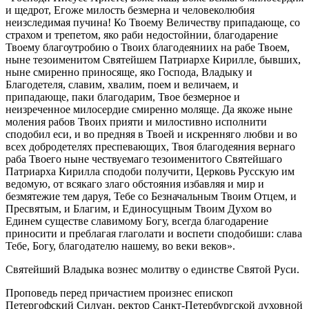
и щедрот, Егоже милость безмерна и человеколюбия
неизследимая пучина! Ко Твоему Величеству припадающе, со
страхом и трепетом, яко раби недостойнии, благодарение
Твоему благоутробию о Твоих благодеяниих на рабе Твоем,
ныне тезоименитом Святейшем Патриархе Кирилле, бывших,
ныне смиренно приносяще, яко Господа, Владыку и
Благодетеля, славим, хвалим, поем и величаем, и
припадающе, паки благодарим, Твое безмерное и
неизреченное милосердие смиренно моляще. Да якоже ныне
моления рабов Твоих прияти и милостивно исполнити
сподобил еси, и во предняя в Твоей и искренняго любви и во
всех добродетелях преспевающих, Твоя благодеяния вернаго
раба Твоего ныне чествуемаго тезоименитого Святейшаго
Патриарха Кирилла сподоби получити, Церковь Русскую им
ведомую, от всякаго злаго обстояния избавляя и мир и
безмятежие тем даруя, Тебе со Безначальным Твоим Отцем, и
Пресвятым, и Благим, и Единосущным Твоим Духом во
Единем существе славимому Богу, всегда благодарение
приносити и преблагая глаголати и воспети сподобиши: слава
Тебе, Богу, благодателю нашему, во веки веков».
Святейший Владыка вознес молитву о единстве Святой Руси.
Проповедь перед причастием произнес епископ
Петергофский Силуан, ректор Санкт-Петербургской духовной