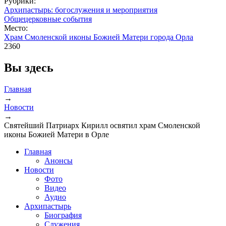
Рубрики:
Архипастырь: богослужения и мероприятия
Общецерковные события
Место:
Храм Смоленской иконы Божией Матери города Орла
2360
Вы здесь
Главная
→
Новости
→
Святейший Патриарх Кирилл освятил храм Смоленской
иконы Божией Матери в Орле
Главная
Анонсы
Новости
Фото
Видео
Аудио
Архипастырь
Биография
Служения