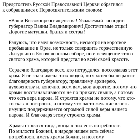
Предстоятель Русской Православной Церкви обратился
к собравшимся с Первосвятительским словом:
«Ваши Высокопреосвященства! Уважаемый господин
губернатор Вадим Владимирович! Досточтимые отцы!
Дорогие матушки, братья и сестры!
Радуюсь, что имел возможность, несмотря на короткое
пребывание в Орле, не только совершить торжественную
Литургию в Богоявленском соборе, но и освящение этого
святого храма, который предстал во всей своей красоте.
Сердечно благодарю всех, кто потрудился, воссоздавая этот
храм. Я не знаю имена этих людей, но я хотел бы выразить
благодарность губернатору, правящему архиерею,
духовенству и, конечно, всем вам, мои дорогие, потому что
храмы восстанавливаются не по приказу свыше, а потому
что есть вера народа. И строятся храмы не потому, что кто-
то сказал построить, а потому что часто желание власть
имущих поддерживается огромной силой веры нашего
народа. И благодаря этому строятся храмы.
Храмы строятся тогда, когда в них есть потребность.
По милости Божией, в народе нашем есть сейчас
потребность иметь храмы Божии, и поэтому