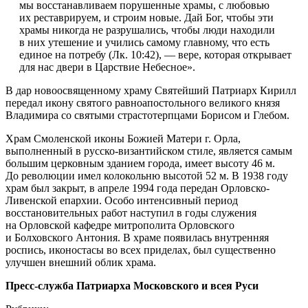
мы восстанавливаем порушенные храмы, с любовью
их реставрируем, и строим новые. Дай Бог, чтобы эти
храмы никогда не разрушались, чтобы люди находили
в них утешение и учились самому главному, что есть
единое на потребу (Лк. 10:42), — вере, которая открывает
для нас двери в Царствие Небесное».
В дар новоосвященному храму Святейший Патриарх Кирилл
передал икону святого равноапостольного великого князя
Владимира со святыми страстотерпцами Борисом и Глебом.
Храм Смоленской иконы Божией Матери г. Орла,
выполненный в русско-византийском стиле, является самым
большим церковным зданием города, имеет высоту 46 м.
До революции имел колокольню высотой 52 м. В 1938 году
храм был закрыт, в апреле 1994 года передан Орловско-
Ливенской епархии. Особо интенсивный период
восстановительных работ наступил в годы служения
на Орловской кафедре митрополита Орловского
и Болховского Антония. В храме появилась внутренняя
роспись, иконостасы во всех приделах, был существенно
улучшен внешний облик храма.
Пресс-служба Патриарха Московского и всея Руси