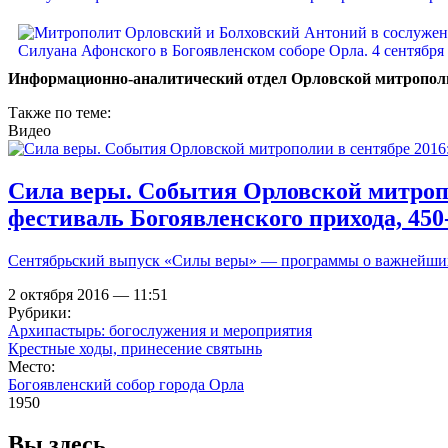
Информационно-аналитический отдел Орловской митропол
Также по теме:
Видео
Сила веры. События Орловской митроп
фестиваль Богоявленского прихода, 450
Сентябрьский выпуск «Силы веры» — программы о важнейших 
2 октября 2016 — 11:51
Рубрики:
Архипастырь: богослужения и мероприятия
Крестные ходы, принесение святынь
Место:
Богоявленский собор города Орла
1950
Вы здесь