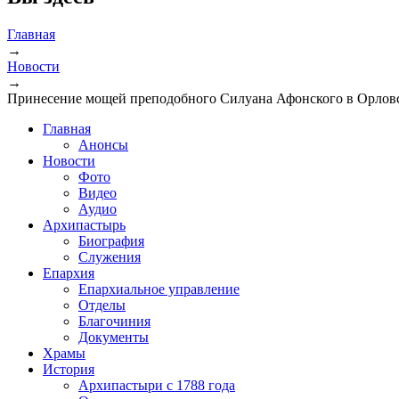
Главная
→
Новости
→
Принесение мощей преподобного Силуана Афонского в Орловс
Главная
Анонсы
Новости
Фото
Видео
Аудио
Архипастырь
Биография
Служения
Епархия
Епархиальное управление
Отделы
Благочиния
Документы
Храмы
История
Архипастыри с 1788 года