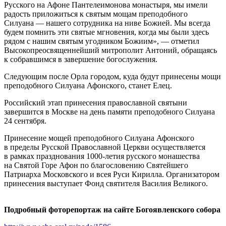
Русского на Афоне Пантелеимонова монастыря, мы имели
радость приложиться к святым мощам преподобного
Силуана — нашего сотрудника на ниве Божией. Мы всегда
будем помнить эти святые мгновения, когда мы были здесь
рядом с нашим святым угодником Божиим», — отметил
Высокопреосвященнейший митрополит Антоний, обращаясь
к собравшимся в завершение богослужения.
Следующим после Орла городом, куда будут принесены мощи
преподобного Силуана Афонского, станет Елец.
Российский этап принесения православной святыни
завершится в Москве на день памяти преподобного Силуана
24 сентября.
Принесение мощей преподобного Силуана Афонского
в пределы Русской Православной Церкви осуществляется
в рамках празднования 1000-летия русского монашества
на Святой Горе Афон по благословению Святейшего
Патриарха Московского и всея Руси Кирилла. Организатором
принесения выступает Фонд святителя Василия Великого.
Подробный фоторепортаж на сайте Богоявленского собора