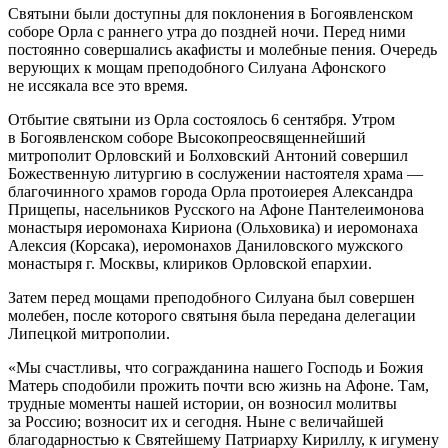
Святыни были доступны для поклонения в Богоявленском
соборе Орла с раннего утра до поздней ночи. Перед ними
постоянно совершались акафисты и молебные пения. Очередь
верующих к мощам преподобного Силуана Афонского
не иссякала все это время.
Отбытие святыни из Орла состоялось 6 сентября. Утром
в Богоявленском соборе Высокопреосвященнейший
митрополит Орловский и Болховский Антоний совершил
Божественную литургию в сослужении настоятеля храма —
благочинного храмов города Орла протоиерея Александра
Прищепы, насельников Русского на Афоне Пантелеимонова
монастыря иеромонаха Кириона (Ольховика) и иеромонаха
Алексия (Корсака), иеромонахов Даниловского мужского
монастыря г. Москвы, клириков Орловской епархии.
Затем перед мощами преподобного Силуана был совершен
молебен, после которого святыня была передана делегации
Липецкой митрополии.
«Мы счастливы, что согражданина нашего Господь и Божия
Матерь сподобили прожить почти всю жизнь на Афоне. Там,
трудные моменты нашей истории, он возносил молитвы
за Россию; возносит их и сегодня. Ныне с величайшей
благодарностью к Святейшему Патриарху Кириллу, к игумену