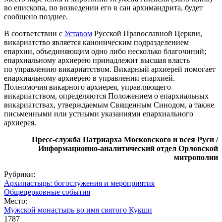
во епископа, по возведении его в сан архимандрита, будет
сообщено позднее.
В соответствии с
Уставом
Русской Православной Церкви,
викариатство является каноническим подразделением
епархии, объединяющим одно либо несколько благочиний;
епархиальному архиерею принадлежит высшая власть
по управлению викариатством. Викарный архиерей помогает
епархиальному архиерею в управлении епархией.
Полномочия викарного архиерея, управляющего
викариатством, определяются Положением о епархиальных
викариатствах, утверждаемым Священным Синодом, а также
письменными или устными указаниями епархиального
архиерея.
Пресс-служба Патриарха Московского и всея Руси /
Информационно-аналитический отдел Орловской
митрополии
Рубрики:
Архипастырь: богослужения и мероприятия
Общецерковные события
Место:
Мужской монастырь во имя святого Кукши
1787