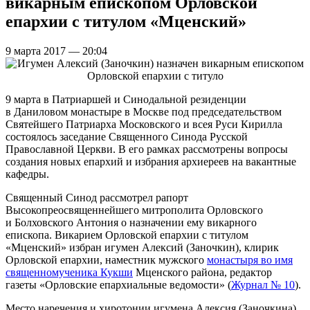
викарным епископом Орловской
епархии с титулом «Мценский»
9 марта 2017 — 20:04
9 марта в Патриаршей и Синодальной резиденции
в Даниловом монастыре в Москве под председательством
Святейшего Патриарха Московского и всея Руси Кирилла
состоялось заседание Священного Синода Русской
Православной Церкви. В его рамках рассмотрены вопросы
создания новых епархий и избрания архиереев на вакантные
кафедры.
Священный Синод рассмотрел рапорт
Высокопреосвященнейшего митрополита Орловского
и Болховского Антония о назначении ему викарного
епископа. Викарием Орловской епархии с титулом
«Мценский» избран игумен Алексий (Заночкин), клирик
Орловской епархии, наместник мужского
монастыря во имя
священномученика Кукши
Мценского района, редактор
газеты «Орловские епархиальные ведомости» (
Журнал № 10
).
Место наречения и хиротонии игумена Алексия (Заночкина)