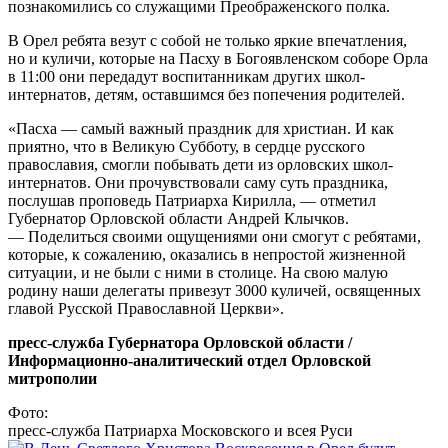
познакомились со служащими Преображенского полка.
В Орел ребята везут с собой не только яркие впечатления,
но и куличи, которые на Пасху в Богоявленском соборе Орла
в 11:00 они передадут воспитанникам других школ-
интернатов, детям, оставшимся без попечения родителей.
«Пасха — самый важный праздник для христиан. И как
приятно, что в Великую Субботу, в сердце русского
православия, смогли побывать дети из орловских школ-
интернатов. Они прочувствовали саму суть праздника,
послушав проповедь Патриарха Кирилла, — отметил
Губернатор Орловской области Андрей Клычков.
— Поделиться своими ощущениями они смогут с ребятами,
которые, к сожалению, оказались в непростой жизненной
ситуации, и не были с ними в столице. На свою малую
родину наши делегаты привезут 3000 куличей, освященных
главой Русской Православной Церкви».
пресс-служба Губернатора Орловской области /
Информационно-аналитический отдел Орловской
митрополии
Фото:
пресс-служба Патриарха Московского и всея Руси