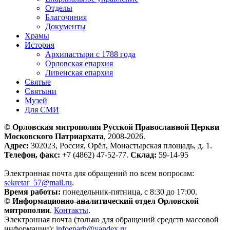
Отделы
Благочиния
Документы
Храмы
История
Архипастыри с 1788 года
Орловская епархия
Ливенская епархия
Святые
Святыни
Музей
Для СМИ
© Орловская митрополия Русской Православной Церкви
Московского Патриархата
, 2008-2026.
Адрес:
302023, Россия, Орёл, Монастырская площадь, д. 1.
Телефон, факс:
+7 (4862) 47-52-77.
Склад:
59-14-95
Электронная почта для обращений по всем вопросам:
sekretar_57@mail.ru
.
Время работы:
понедельник-пятница, с 8:30 до 17:00.
© Информационно-аналитический отдел Орловской
митрополии
.
Контакты
.
Электронная почта (только для обращений средств массовой
информации):
infoeparh@yandex.ru
.