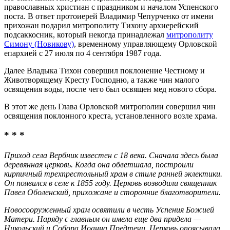
православных христиан с праздником и началом Успенского
поста. В ответ протоиерей Владимир Чепурченко от имени
прихожан подарил митрополиту Тихону архиерейский
подсаккосник, который некогда принадлежал
митрополиту
Симону (Новикову)
, временному управляющему Орловской
епархией с 27 июля по 4 сентября 1987 года.
Далее Владыка Тихон совершил поклонение Честному и
Животворящему Кресту Господню, а также чин малого
освящения воды, после чего был освящен мед нового сбора.
В этот же день Глава Орловской митрополии совершил чин
освящения поклонного креста, установленного возле храма.
* * *
Приход села Вербник известен с 18 века. Сначала здесь была
деревянная церковь. Когда она обветшала, построили
кирпичный трехпрестольный храм в стиле ранней эклектики.
Он появился в селе к 1855 году. Церковь возводили священник
Павел Оболенский, прихожане и сторонние благотворители.
Новосооруженный храм освятили в честь Успения Божией
Матери. Наряду с главным он имела еще два придела —
Никольский и Собора Иоанна Предтечи. Церковь опоясывала