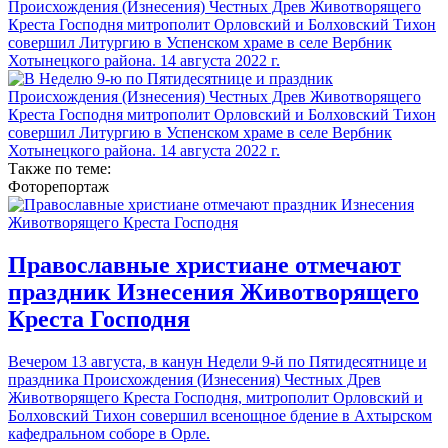
Также по теме:
Фоторепортаж
Православные христиане отмечают
праздник Изнесения Животворящего
Креста Господня
Вечером 13 августа, в канун Недели 9-й по Пятидесятнице и
праздника Происхождения (Изнесения) Честных Древ
Животворящего Креста Господня, митрополит Орловский и
Болховский Тихон совершил всенощное бдение в Ахтырском
кафедральном соборе в Орле.