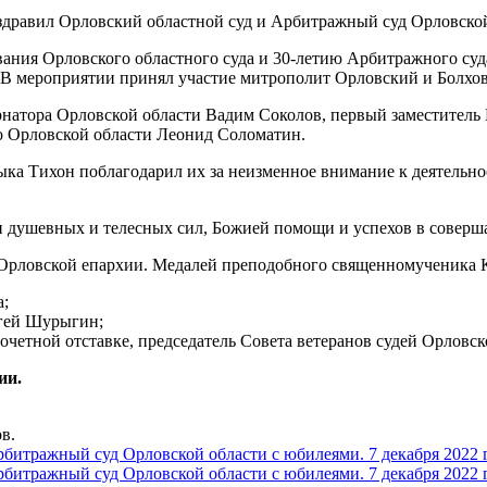
вания Орловского областного суда и 30-летию Арбитражного суд
. В мероприятии принял участие митрополит Орловский и Болхо
рнатора Орловской области Вадим Соколов, первый заместитель
о Орловской области Леонид Соломатин.
ыка Тихон поблагодарил их за неизменное внимание к деятельн
 душевных и телесных сил, Божией помощи и успехов в соверша
 Орловской епархии. Медалей преподобного священномученика К
а;
ргей Шурыгин;
почетной отставке, председатель Совета ветеранов судей Орловск
ии.
в.