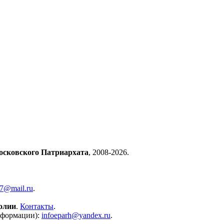
осковского Патриархата
, 2008-2026.
57@mail.ru
.
олии
.
Контакты
.
нформации):
infoeparh@yandex.ru
.