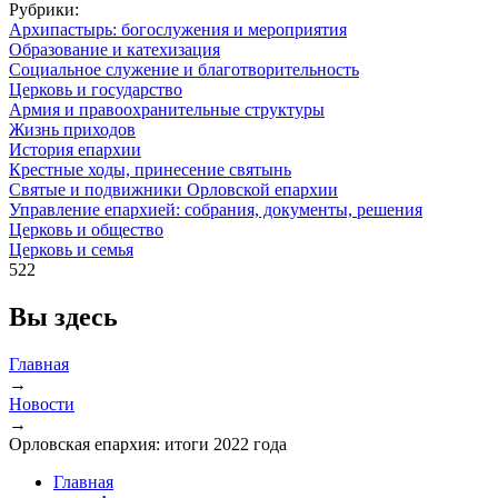
Рубрики:
Архипастырь: богослужения и мероприятия
Образование и катехизация
Социальное служение и благотворительность
Церковь и государство
Армия и правоохранительные структуры
Жизнь приходов
История епархии
Крестные ходы, принесение святынь
Святые и подвижники Орловской епархии
Управление епархией: собрания, документы, решения
Церковь и общество
Церковь и семья
522
Вы здесь
Главная
→
Новости
→
Орловская епархия: итоги 2022 года
Главная