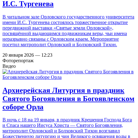
И.С. Тургенева
В читальном зале Орловского государственного университета
имени И.С. Тургенева состоялось торжественное открытие
передвижной выставки «Святые земли Орловской»,
посвящённой выдающимся подвижникам веры, чьи имена
неразрывно связаны с Орловским краем. Мероприятие
посетил митрополит Орловский и Болховский Тихон.
20 января 2026 — 12:23
Фоторепортаж
Видео
Архиерейская Литургия в праздник
Святого Богоявления в Богоявленском
соборе Орла
В ночь с 18 на 19 января, в праздник Крещения Господа Бога
и Спаса нашего Иисуса Христа — Святого Богоявления,
митрополит Орловский и Болховский Тихон возглавил
Божественную литургию и чин Великого освящения воды в