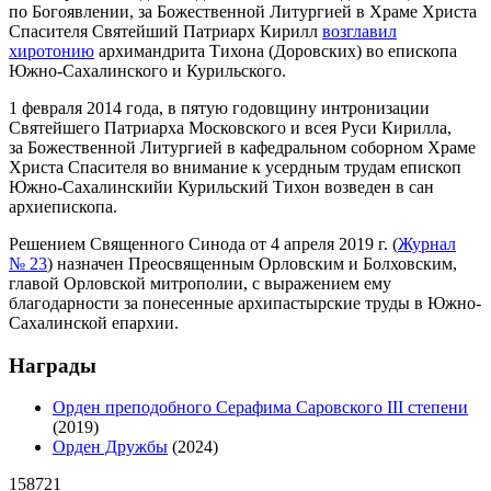
по Богоявлении, за Божественной Литургией в Храме Христа
Спасителя Святейший Патриарх Кирилл
возглавил
хиротонию
архимандрита Тихона (Доровских) во епископа
Южно‐Сахалинского и Курильского.
1 февраля 2014 года, в пятую годовщину интронизации
Святейшего Патриарха Московского и всея Руси Кирилла,
за Божественной Литургией в кафедральном соборном Храме
Христа Спасителя во внимание к усердным трудам епископ
Южно‐Сахалинскийи Курильский Тихон возведен в сан
архиепископа.
Решением Священного Синода от 4 апреля 2019 г. (
Журнал
№ 23
) назначен Преосвященным Орловским и Болховским,
главой Орловской митрополии, с выражением ему
благодарности за понесенные архипастырские труды в Южно-
Сахалинской епархии.
Награды
Орден преподобного Серафима Саровского III степени
(2019)
Орден Дружбы
(2024)
158721