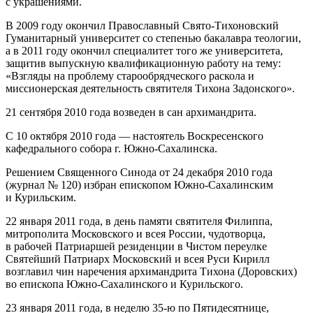
с украшениями.
В 2009 году окончил Православный Свято-Тихоновский
Гуманитарный университет со степенью бакалавра теологии,
а в 2011 году окончил специалитет того же университета,
защитив выпускную квалификационную работу на тему:
«Взгляды на проблему старообрядческого раскола и
миссионерская деятельность святителя Тихона Задонского».
21 сентября 2010 года возведен в сан архимандрита.
С 10 октября 2010 года — настоятель Воскресенского
кафедрального собора г. Южно‐Сахалинска.
Решением Священного Синода от 24 декабря 2010 года
(журнал № 120) избран епископом Южно‐Сахалинским
и Курильским.
22 января 2011 года, в день памяти святителя Филиппа,
митрополита Московского и всея России, чудотворца,
в рабочей Патриаршей резиденции в Чистом переулке
Святейший Патриарх Московский и всея Руси Кирилл
возглавил чин наречения архимандрита Тихона (Доровских)
во епископа Южно‐Сахалинского и Курильского.
23 января 2011 года, в неделю 35-ю по Пятидесятнице,