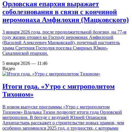
Орловская епархия выражает
соболезнования в связи с кончиной
иеромонаха Амфилохия (Мацковского)
3 января 2026 года, после продолжительной болезни, на 77-м
году жизни отошел ко Господу иеромонах Амфилохий
(Василий Алексеевич Мацковский), почетный настоятель
храма Сретения Господня поселка Смирных Южно-
Сахалинской епархии.
5 января 2026 — 11:46
Видео
Итоги года. «Утро с митрополитом
Тихоном»
В новом выпуске программы «Утро с митрополитом
Тихоном» Владыка Тихон подводит итоги года Орловской
митрополии. В беседе с ведущей Юлией Опанасюк
Архипастырь расскажет о строительстве новых храмов, чем
особенно запомнился 2025 год, о трудностях, с которыми