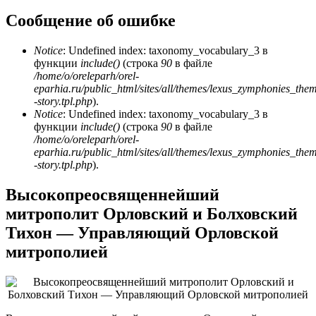
Сообщение об ошибке
Notice
: Undefined index: taxonomy_vocabulary_3 в
функции
include()
(строка
90
в файле
/home/o/oreleparh/orel-
eparhia.ru/public_html/sites/all/themes/lexus_zymphonies_the
-story.tpl.php
).
Notice
: Undefined index: taxonomy_vocabulary_3 в
функции
include()
(строка
90
в файле
/home/o/oreleparh/orel-
eparhia.ru/public_html/sites/all/themes/lexus_zymphonies_the
-story.tpl.php
).
Высокопреосвященнейший
митрополит Орловский и Болховский
Тихон — Управляющий Орловской
митрополией